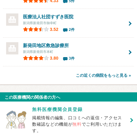
4.33
5件
医療法人社団
すずき医院
新潟県新発田市御幸町
3.52
2件
新発田地区救急診療所
新潟県新発田市本町
3.80
3件
この近くの病院をもっと見る »
この医療機関の関係者の方へ
掲載情報の編集、口コミへの返信・アクセス
数確認などの機能が
無料
でご利用いただけま
す。