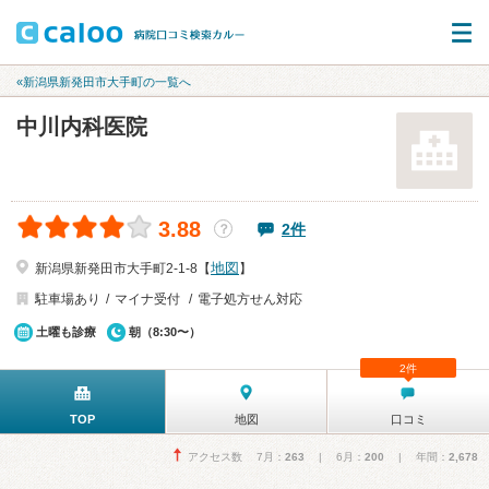
«新潟県新発田市大手町の一覧へ
中川内科医院
3.88
2件
？
地図
新潟県新発田市大手町2-1-8【
】
駐車場あり
マイナ受付
電子処方せん対応
土曜も診療
朝（8:30〜）
2件
TOP
地図
口コミ
アクセス数 7月：
263
| 6月：
200
| 年間：
2,678