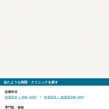
似たような病院・クリニックを探す
診療科目
新発田市 × 内科 (42件)
新発田市 × 循環器内科 (6件)
専門医・資格