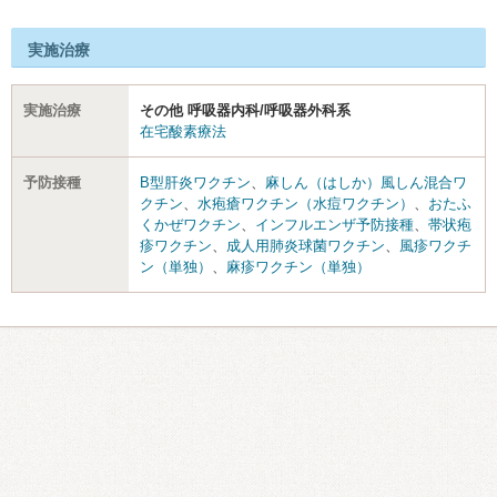
実施治療
実施治療
その他 呼吸器内科/呼吸器外科系
在宅酸素療法
予防接種
B型肝炎ワクチン
、
麻しん（はしか）風しん混合ワ
クチン
、
水疱瘡ワクチン（水痘ワクチン）
、
おたふ
くかぜワクチン
、
インフルエンザ予防接種
、
帯状疱
疹ワクチン
、
成人用肺炎球菌ワクチン
、
風疹ワクチ
ン（単独）
、
麻疹ワクチン（単独）