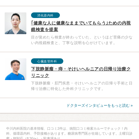
消化器内科
｢健康な人に健康なままでいてもらう｣ための内視
鏡検査を提案
目が覚めたら検査が終わっていた、というほど苦痛の少な
い内視鏡検査と、丁寧な説明を心がけています。
心臓血管外科
下肢静脈瘤・痔・そけいヘルニアの日帰り治療ク
リニック
下肢静脈瘤・肛門疾患・そけいヘルニアの日帰り手術と日
帰り治療に特化した外科クリニックです。
ドクターズインタビューをもっと読む »
中川内科医院の基本情報、口コミ2件は、病院口コミ検索カルーでチェック！内
科、循環器内科、予防接種があります。糖尿病専門医が在籍しています。土曜日診
察・朝対応（8:30〜）・駐車場あり。