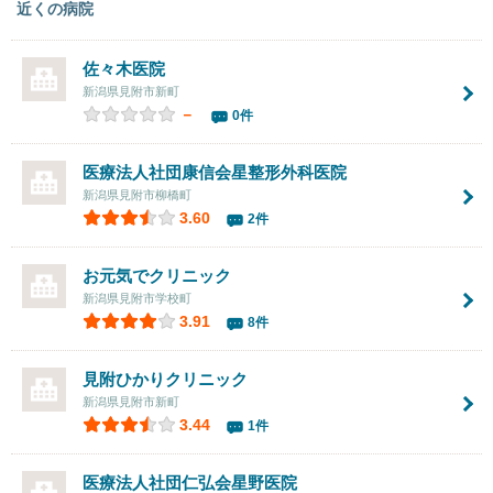
近くの病院
佐々木医院
新潟県見附市新町
－
0件
医療法人社団康信会
星整形外科医院
新潟県見附市柳橋町
3.60
2件
お元気でクリニック
新潟県見附市学校町
3.91
8件
見附ひかりクリニック
新潟県見附市新町
3.44
1件
医療法人社団仁弘会
星野医院