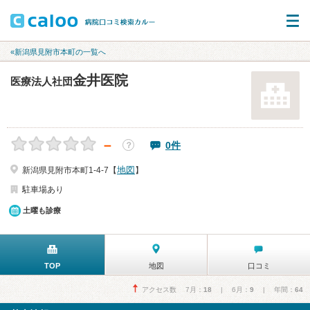
«新潟県見附市本町の一覧へ
金井医院
医療法人社団
－
0件
？
地図
新潟県見附市本町1-4-7【
】
駐車場あり
土曜も診療
TOP
地図
口コミ
アクセス数 7月：
18
| 6月：
9
| 年間：
64