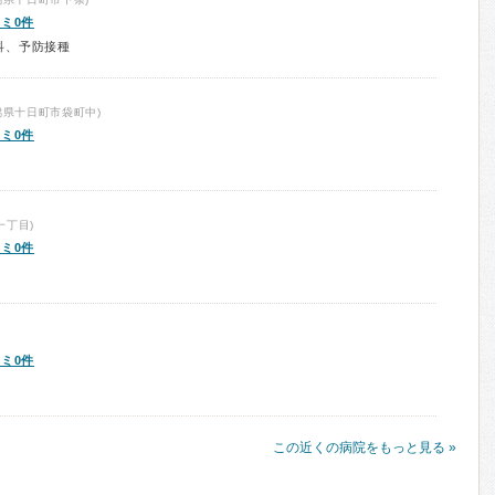
ミ0件
科、予防接種
潟県十日町市袋町中)
ミ0件
一丁目)
ミ0件
ミ0件
この近くの病院をもっと見る »