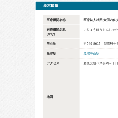
基本情報
医療機関名称
医療法人社団 大渕内科
医療機関名称
いりょうほうじんしゃだ
(かな)
所在地
〒949-8615 新潟県十
最寄駅
魚沼中条駅
アクセス
越後交通バス長岡～十日町
地図