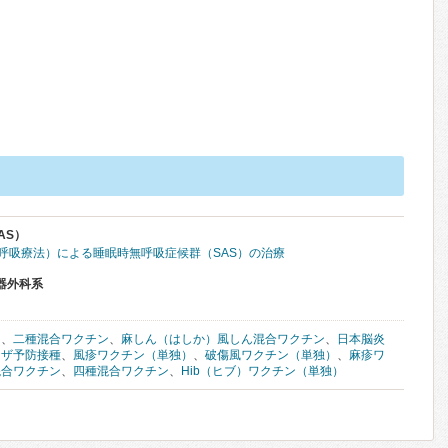
AS）
圧呼吸療法）による睡眠時無呼吸症候群（SAS）の治療
器外科系
ン
、
二種混合ワクチン
、
麻しん（はしか）風しん混合ワクチン
、
日本脳炎
ンザ予防接種
、
風疹ワクチン（単独）
、
破傷風ワクチン（単独）
、
麻疹ワ
混合ワクチン
、
四種混合ワクチン
、
Hib（ヒブ）ワクチン（単独）