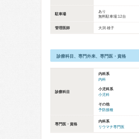
あり
駐車場
無料駐車場:12台
管理医師
大渕 雄子
診療科目、専門外来、専門医・資格
内科系
内科
小児科系
診療科目
小児科
その他
予防接種
内科系
専門医・資格
リウマチ専門医