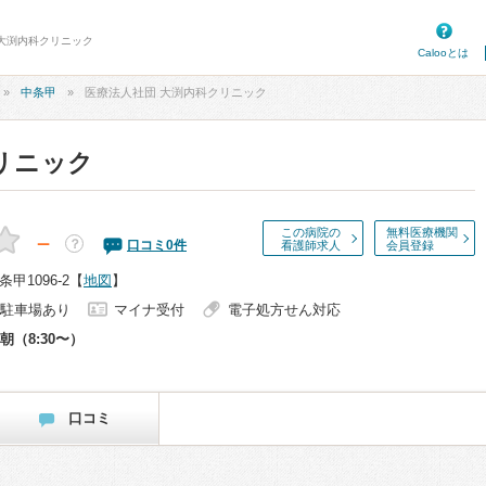
 大渕内科クリニック
Calooとは
中条甲
医療法人社団 大渕内科クリニック
リニック
この病院の
無料医療機関
－
？
口コミ
0
件
看護師求人
会員登録
甲1096-2
【
地図
】
駐車場あり
マイナ受付
電子処方せん対応
朝（8:30〜）
口コミ