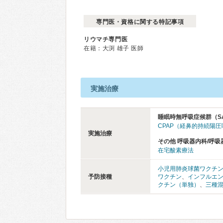
専門医・資格に関する特記事項
リウマチ専門医
在籍：大渕 雄子 医師
実施治療
睡眠時無呼吸症候群（S
CPAP（経鼻的持続陽
実施治療
その他 呼吸器内科/呼吸
在宅酸素療法
小児用肺炎球菌ワクチ
予防接種
ワクチン
、
インフルエ
クチン（単独）
、
三種