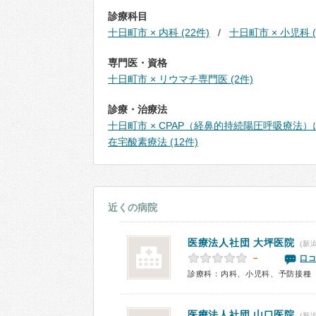
診療科目
十日町市 × 内科 (22件)
十日町市 × 小児科 (
専門医・資格
十日町市 × リウマチ専門医 (2件)
診療・治療法
十日町市 × CPAP（経鼻的持続陽圧呼吸療法）
在宅酸素療法 (12件)
近くの病院
医療法人社団 大坪医院
(新
－
口コ
診療科：内科、小児科、予防接種
医療法人社団
山口医院
(新