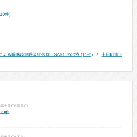
10件)
による睡眠時無呼吸症候群（SAS）の治療 (11件)
十日町市 ×
潟県十日町市四日町)
ミ0件
潟県十日町市下条)