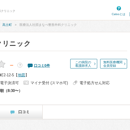
科クリニック
Calooとは
高土町
医療法人社団まなべ整形外科クリニック
クリニック
この病院の
無料医療機関
－
？
口コミ
0
件
看護師求人
会員登録
-12-5
【
地図
】
電子決済可
マイナ受付 (スマホ可)
電子処方せん対応
朝（8:30〜）
口コミ