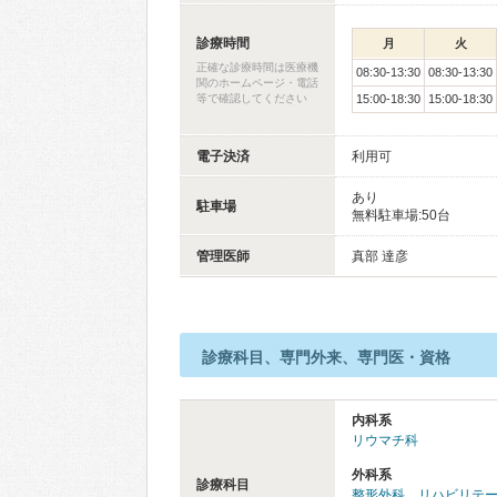
診療時間
月
火
正確な診療時間は医療機
08:30-13:30
08:30-13:30
関のホームページ・電話
等で確認してください
15:00-18:30
15:00-18:30
電子決済
利用可
あり
駐車場
無料駐車場:50台
管理医師
真部 達彦
診療科目、専門外来、専門医・資格
内科系
リウマチ科
外科系
診療科目
整形外科
、
リハビリテ