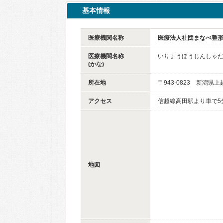
基本情報
医療機関名称
医療法人社団まなべ整
医療機関名称
いりょうほうじんしゃ
(かな)
所在地
〒943-0823 新潟県上
アクセス
信越線高田駅より車で5
地図