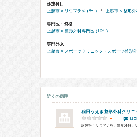
診療科目
上越市 × リウマチ科 (8件)
上越市 × 整形外科
専門医・資格
上越市 × 整形外科専門医 (16件)
専門外来
上越市 × スポーツクリニック・スポーツ整形外科
近くの病院
稲田うえき整形外科クリニ
－
口コ
診療科：リウマチ科、整形外科、