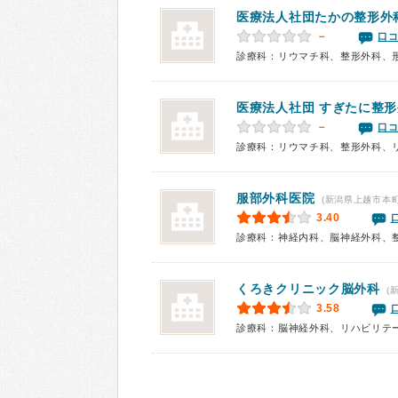
医療法人社団
たかの整形外
－
口コ
診療科：リウマチ科、整形外科、
医療法人社団 すぎたに整
－
口コ
診療科：リウマチ科、整形外科、
服部外科医院
(新潟県上越市本町
3.40
診療科：神経内科、脳神経外科、
くろきクリニック脳外科
(
3.58
診療科：脳神経外科、リハビリテ