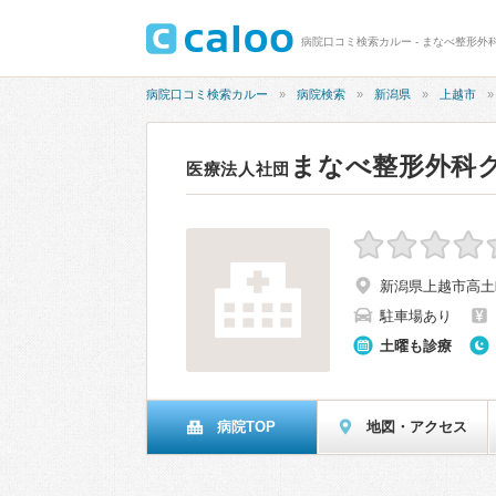
病院口コミ検索カルー - まなべ整形外
病院口コミ検索カルー
病院検索
新潟県
上越市
まなべ整形外科
医療法人社団
新潟県上越市高土町2
駐車場あり
土曜も診療
病院TOP
地図・アクセス