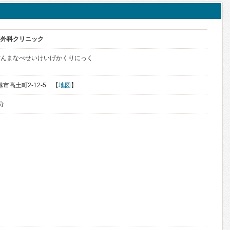
形外科クリニック
だんまなべせいけいげかくりにっく
越市高土町2-12-5 【
地図
】
分