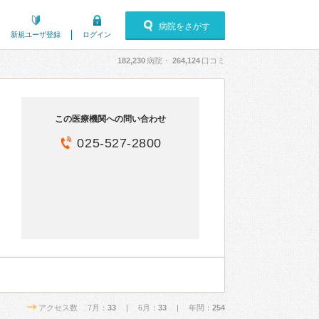
病院をさがす
新規ユーザ登録
ログイン
182,230
病院・
264,124
口コミ
この医療機関への問い合わせ
025-527-2800
アクセス数 7月：
33
| 6月：
33
| 年間：
254