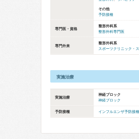
その他
予防接種
整形外科系
専門医・資格
整形外科専門医
整形外科系
専門外来
スポーツクリニック・
実施治療
神経ブロック
実施治療
神経ブロック
予防接種
インフルエンザ予防接