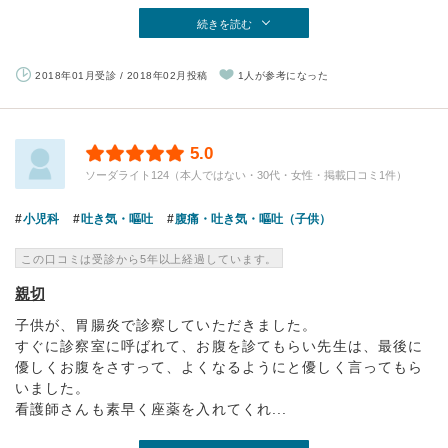
続きを読む
2018年01月受診 / 2018年02月投稿
1人が参考になった
5.0
ソーダライト124（本人ではない・30代・女性・掲載口コミ1件）
小児科
吐き気・嘔吐
腹痛・吐き気・嘔吐（子供）
この口コミは受診から5年以上経過しています。
親切
子供が、胃腸炎で診察していただきました。
すぐに診察室に呼ばれて、お腹を診てもらい先生は、最後に
優しくお腹をさすって、よくなるようにと優しく言ってもら
いました。
看護師さんも素早く座薬を入れてくれ...