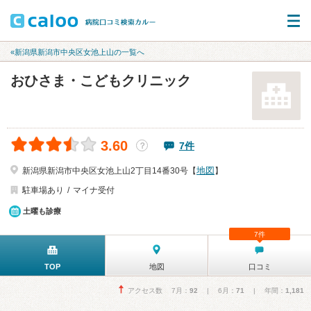
«新潟県新潟市中央区女池上山の一覧へ
おひさま・こどもクリニック
3.60
7件
？
地図
新潟県新潟市中央区女池上山2丁目14番30号【
】
駐車場あり
マイナ受付
土曜も診療
7件
TOP
地図
口コミ
アクセス数 7月：
92
| 6月：
71
| 年間：
1,181