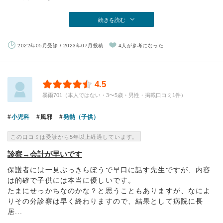
続きを読む
2022年05月受診 / 2023年07月投稿
4人が参考になった
4.5
暴雨701（本人ではない・3〜5歳・男性・掲載口コミ1件）
小児科
風邪
発熱（子供）
この口コミは受診から5年以上経過しています。
診察→会計が早いです
保護者には一見ぶっきらぼうで早口に話す先生ですが、内容
は的確で子供には本当に優しいです。
たまにせっかちなのかな？と思うこともありますが、なによ
りその分診察は早く終わりますので、結果として病院に長
居...