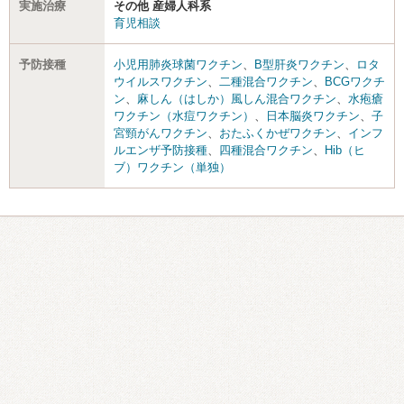
実施治療
その他 産婦人科系
育児相談
予防接種
小児用肺炎球菌ワクチン
、
B型肝炎ワクチン
、
ロタ
ウイルスワクチン
、
二種混合ワクチン
、
BCGワクチ
ン
、
麻しん（はしか）風しん混合ワクチン
、
水疱瘡
ワクチン（水痘ワクチン）
、
日本脳炎ワクチン
、
子
宮頸がんワクチン
、
おたふくかぜワクチン
、
インフ
ルエンザ予防接種
、
四種混合ワクチン
、
Hib（ヒ
ブ）ワクチン（単独）