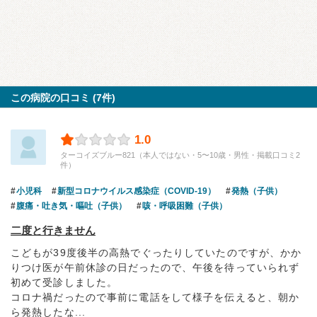
この病院の口コミ (7件)
1.0
ターコイズブルー821（本人ではない・5〜10歳・男性・掲載口コミ2
件）
小児科
新型コロナウイルス感染症（COVID-19）
発熱（子供）
腹痛・吐き気・嘔吐（子供）
咳・呼吸困難（子供）
二度と行きません
こどもが39度後半の高熱でぐったりしていたのですが、かか
りつけ医が午前休診の日だったので、午後を待っていられず
初めて受診しました。
コロナ禍だったので事前に電話をして様子を伝えると、朝か
ら発熱したな...