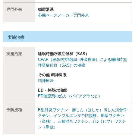
専門外来
循環器系
心臓ペースメーカー専門外来
実施治療
実施治療
睡眠時無呼吸症候群（SAS）
CPAP（経鼻的持続陽圧呼吸療法）による睡眠時無
呼吸症候群（SAS）の治療
その他 精神科系
精神療法
ED・包茎の治療
ED治療薬の処方（バイアグラなど）
予防接種
B型肝炎ワクチン
、
麻しん（はしか）風しん混合ワ
クチン
、
インフルエンザ予防接種
、
風疹ワクチン
（単独）
、
三種混合ワクチン
、
Hib（ヒブ）ワクチ
ン（単独）