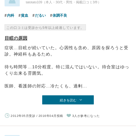
tatotato109（本人・30代・男性・掲載口コミ3件）
内科
貧血
だるい
体調不良
この口コミは受診から5年以上経過しています。
目眩の原因
症状…目眩が続いていた。心因性も含め、原因を探ろうと受
診。神経科もあるため。
待ち時間等…10分程度。特に混んではいない。待合室はゆっ
くり出来る雰囲気。
医師、看護師の対応…冷たくも、過剰...
続きを読む
2012年05月受診 / 2016年04月投稿
3人が参考になった