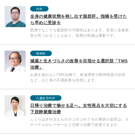
内科
全身の健康状態を映し出す脂肪肝。指摘を受けた
ら早めに受診を
肥満でなくても脂肪肝の可能性はあります。背景に全身疾
患が見つかることもあり、状態の把握は重要です。
精神科
減薬と生きづらさの改善を目指せる選択肢「TMS
治療」
お薬を使わないTMS治療で、発達障害や精神疾患の症状
など、心と体の不調改善を目指します。
心臓血管外科
日帰り治療で魅せる足へ。女性視点を大切にする
下肢静脈瘤治療
ふくらはぎや太もものボコボコやクモの巣状の血管は、カ
テーテルやレーザーなど日帰り治療で改善できます。