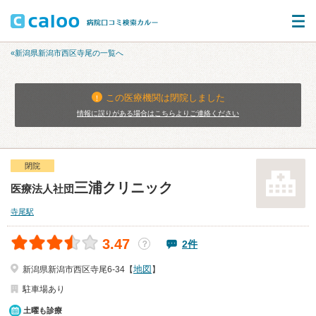
«新潟県新潟市西区寺尾の一覧へ
この医療機関は閉院しました
情報に誤りがある場合はこちらよりご連絡ください
閉院
三浦クリニック
医療法人社団
寺尾駅
3.47
2件
？
地図
新潟県新潟市西区寺尾6-34【
】
駐車場あり
土曜も診療