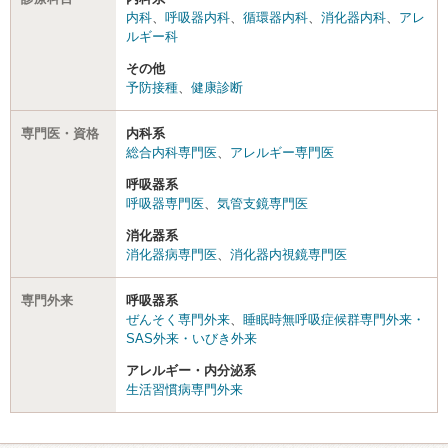
内科
、
呼吸器内科
、
循環器内科
、
消化器内科
、
アレ
ルギー科
その他
予防接種
、
健康診断
専門医・資格
内科系
総合内科専門医
、
アレルギー専門医
呼吸器系
呼吸器専門医
、
気管支鏡専門医
消化器系
消化器病専門医
、
消化器内視鏡専門医
専門外来
呼吸器系
ぜんそく専門外来
、
睡眠時無呼吸症候群専門外来・
SAS外来・いびき外来
アレルギー・内分泌系
生活習慣病専門外来