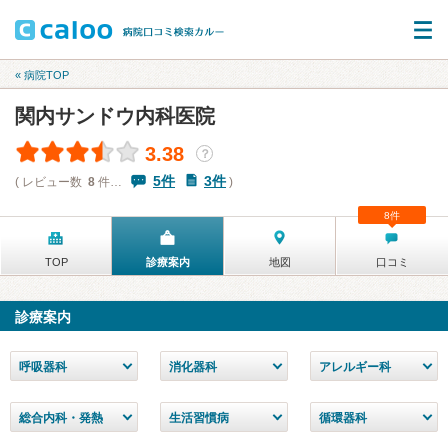
« 病院TOP
関内サンドウ内科医院
3.38
？
5件
3件
( レビュー数
8
件…
)
8件
TOP
診療案内
地図
口コミ
診療案内
呼吸器科
消化器科
アレルギー科
総合内科・発熱
生活習慣病
循環器科