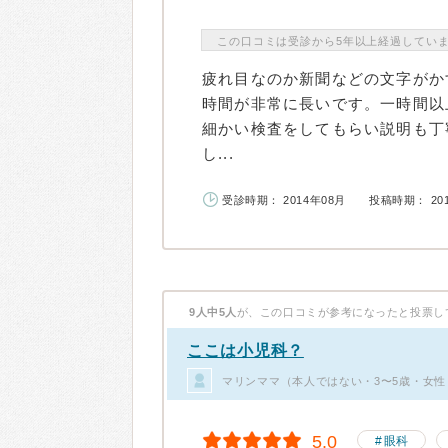
この口コミは受診から5年以上経過してい
疲れ目なのか新聞などの文字がか
時間が非常に長いです。一時間以
細かい検査をしてもらい説明も丁
し...
受診時期： 2014年08月
投稿時期： 20
9人中5人
が、この口コミが参考になったと投票し
ここは小児科？
マリンママ（本人ではない・3〜5歳・女性
5.0
眼科