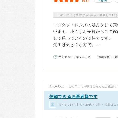
5.0
眼科
この口コミは受診から5年以上経過してい
コンタクトレンズの処方をして頂
います。小さなお子様からご年配
して通っているので待てます。
先生は気さくな方で、...
受診時期： 2017年01月
投稿時期： 20
8人中7人
が、この口コミが参考になったと投票し
信頼できるお医者様です
なす紺914（本人・20代・女性・掲載口コ