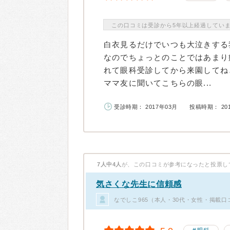
この口コミは受診から5年以上経過してい
白衣見るだけでいつも大泣きする
なのでちょっとのことではあまり
れて眼科受診してから来園してね
ママ友に聞いてこちらの眼...
受診時期： 2017年03月
投稿時期： 20
7人中4人
が、この口コミが参考になったと投票し
気さくな先生に信頼感
なでしこ965（本人・30代・女性・掲載口