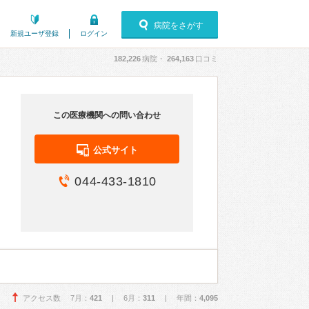
病院をさがす
新規ユーザ登録
ログイン
182,226
病院・
264,163
口コミ
この医療機関への問い合わせ
公式サイト
044-433-1810
アクセス数 7月：
421
| 6月：
311
| 年間：
4,095