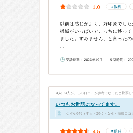
1.0
眼科
以前は感じがよく、好印象でした
機械がいっぱいでこっちに移って
ました。すみません、と言ったの
...
受診時期： 2023年10月
投稿時期： 20
4人中3人
が、この口コミが参考になったと投票し
いつもお世話になってます。
なずな048（本人・20代・女性・掲載口コ
4.5
眼科