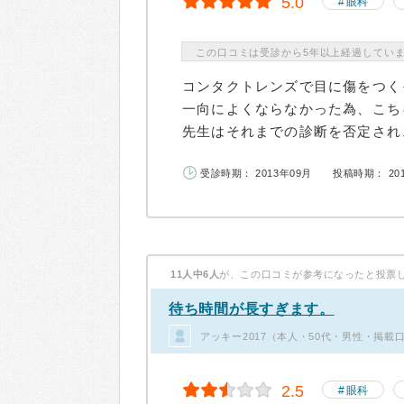
5.0
眼科
この口コミは受診から5年以上経過してい
コンタクトレンズで目に傷をつく
一向によくならなかった為、こち
先生はそれまでの診断を否定され、
受診時期： 2013年09月
投稿時期： 20
11人中6人
が、この口コミが参考になったと投票
待ち時間が長すぎます。
アッキー2017（本人・50代・男性・掲載口
2.5
眼科