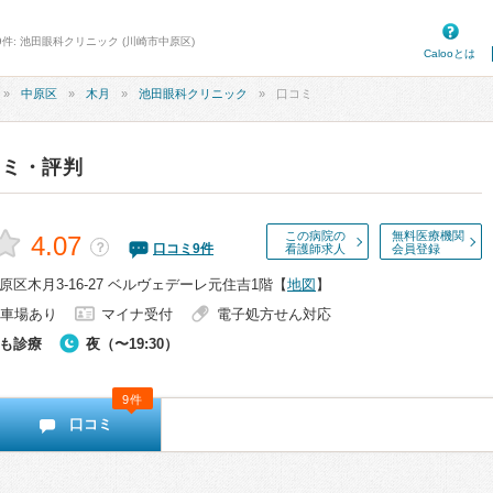
9件: 池田眼科クリニック (川崎市中原区)
Calooとは
中原区
木月
池田眼科クリニック
口コミ
コミ・評判
この病院の
無料医療機関
4.07
？
口コミ
9
件
看護師求人
会員登録
区木月3-16-27 ベルヴェデーレ元住吉1階
【
地図
】
車場あり
マイナ受付
電子処方せん対応
も診療
夜（〜19:30）
9件
口コミ