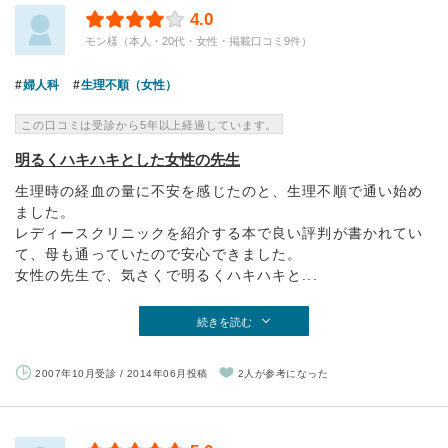
4.0
モン様（本人・20代・女性・掲載口コミ9件）
婦人科
生理不順（女性）
この口コミは受診から5年以上経過しています。
明るくハキハキとした女性の先生
生理時の経血の量に不安を感じたのと、生理不順で通い始め
ました。
レディースクリニックを紹介する本で良い評判が書かれてい
て、母も通っていたので安心できました。
女性の先生で、気さくで明るくハキハキと...
続きを読む
2007年10月受診 / 2014年06月投稿
2人が参考になった