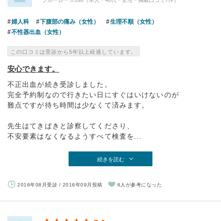
ブルーレース090（本人・40代・女性・掲載口コミ7件）
婦人科
下腹部の痛み（女性）
生理不順（女性）
不性器出血（女性）
この口コミは受診から5年以上経過しています。
安心できます。
不正出血が続き受診しました。
完全予約制なので行きたい日にすぐはいけないのが
難点ですが待ち時間は少なくて済みます。
先生はてきぱきと診察してくださり、
不安要素はなくなるようすべて検査を...
続きを読む
2016年08月受診 / 2016年09月投稿
6人が参考になった