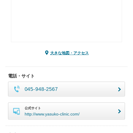
大きな地図・アクセス
電話・サイト
045-948-2567
公式サイト
http://www.yasuko-clinic.com/