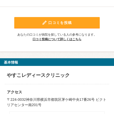
口コミを投稿
あなたの口コミが病院を探している人の参考になります。
口コミ投稿について詳しくはこちら
基本情報
やすこレディースクリニック
アクセス
〒224-0032神奈川県横浜市都筑区茅ケ崎中央17番26号 ビクト
リアセンター南201号