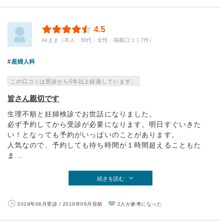
4.5
kkまま（本人・30代・女性・掲載口コミ7件）
産婦人科
この口コミは受診から5年以上経過しています。
皆さん親切です
生理不順と妊婦検診でお世話になりました。
必ず予約してから受診が必要になります。明日すぐいきた
い！となっても予約がいっぱいのことがあります。
人気なので、予約しても待ち時間が１時間超えることもた
ま...
続きを読む
2019年06月受診 / 2019年09月投稿
2人が参考になった