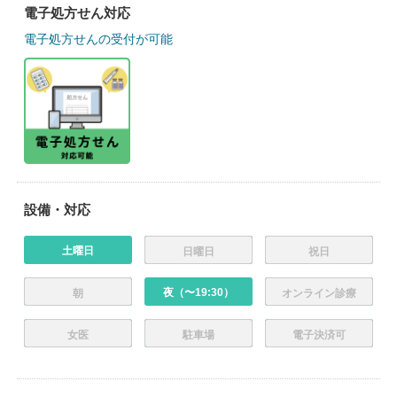
電子処方せん対応
電子処方せんの受付が可能
設備・対応
土曜日
日曜日
祝日
夜（〜19:30）
朝
オンライン診療
女医
駐車場
電子決済可