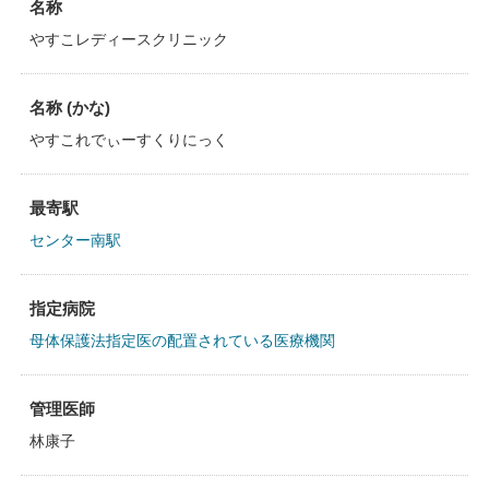
名称
やすこレディースクリニック
名称 (かな)
やすこれでぃーすくりにっく
最寄駅
センター南駅
指定病院
母体保護法指定医の配置されている医療機関
管理医師
林康子