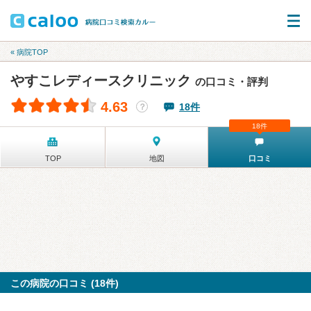
« 病院TOP
やすこレディースクリニック
の口コミ・評判
4.63
18件
？
18件
TOP
地図
口コミ
この病院の口コミ (18件)