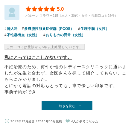
5.0
バルーン フラワー215（本人・30代・女性・掲載口コミ28件）
婦人科
多嚢胞性卵巣症候群（PCOS）
生理不順（女性）
不性器出血（女性）
おりものの異常（女性）
この口コミは受診から5年以上経過しています。
私にとってはここしかないです。
不妊治療のため、何件か他のレディースクリニックに通いま
したが先生と合わず、女医さんを探して紹介してもらい、こ
ちらにかかりました。
とにかく電話の対応もとっても丁寧で優しい印象です。
事前予約ができ...
続きを読む
2013年12月受診 / 2016年05月投稿
4人が参考になった