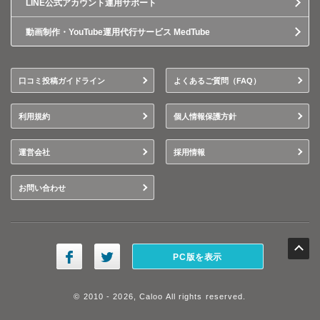
LINE公式アカウント運用サポート
動画制作・YouTube運用代行サービス MedTube
口コミ投稿ガイドライン
よくあるご質問（FAQ）
利用規約
個人情報保護方針
運営会社
採用情報
お問い合わせ
PC版を表示
© 2010 - 2026, Caloo All rights reserved.