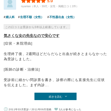
5.0
nyantan（本人・30代・女性・掲載口コミ2件）
婦人科
生理不順（女性）
不性器出血（女性）
この口コミは受診から5年以上経過しています。
気さくな女の先生なので安心です
[症状・来院理由]
生理終了後、2週間ほどだらだらと出血が続きとまらなかった
為受診しました。
[医師の診断・治療法]
受診前に細かい問診票を書き、診察の際にも直接先生に症状
を伝えました。まず内診...
続きを読む
2011年03月受診 / 2011年09月投稿
3人が参考になった