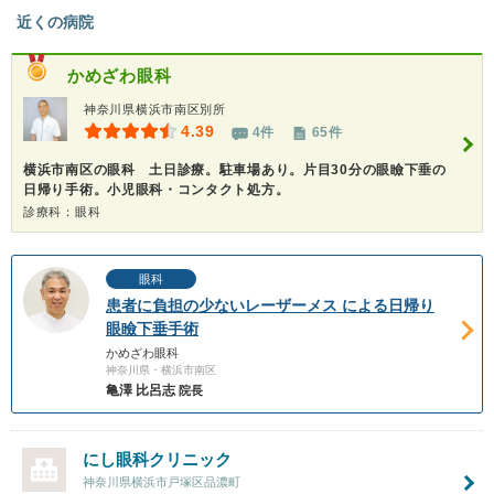
近くの病院
かめざわ眼科
神奈川県横浜市南区別所
4.39
4件
65件
横浜市南区の眼科 土日診療。駐車場あり。片目30分の眼瞼下垂の
日帰り手術。小児眼科・コンタクト処方。
診療科：眼科
眼科
患者に負担の少ないレーザーメス による日帰り
眼瞼下垂手術
かめざわ眼科
神奈川県・横浜市南区
亀澤 比呂志
院長
にし眼科クリニック
神奈川県横浜市戸塚区品濃町