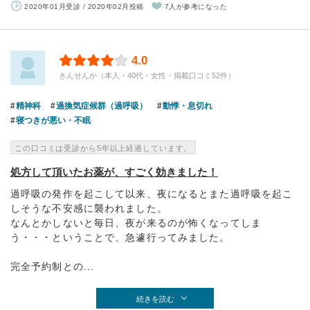
2020年01月受診 / 2020年02月投稿
7人が参考になった
4.0
きんせんか（本人・40代・女性・掲載口コミ52件）
精神科
過換気症候群（過呼吸）
動悸・息切れ
寝つきが悪い・不眠
この口コミは受診から5年以上経過しています。
処方して頂いたお薬が、すごく効きました！
過呼吸の発作を起こして以来、夜になるとまた過呼吸を起こ
しそうな不安感に襲われました。
なんとかしないと毎日、夜が来るのが怖くなってしま
う・・・ということで、急遽行ってみました。
完全予約制との...
続きを読む