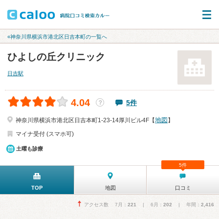
«神奈川県横浜市港北区日吉本町の一覧へ
ひよしの丘クリニック
日吉駅
4.04
5件
？
地図
神奈川県横浜市港北区日吉本町1-23-14厚川ビル4F【
】
マイナ受付 (スマホ可)
土曜も診療
5件
TOP
地図
口コミ
アクセス数 7月：
221
| 6月：
202
| 年間：
2,416