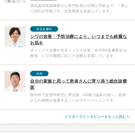
消化器内視鏡検査から肛門疾患の日帰り手術まで、一貫し
て対応が可能です。女性医師も在籍しています。
美容皮膚科
シワの改善・予防治療により、いつまでも綺麗な
お肌を
ボトックス治療や水光ミックス注射、W-PRP皮膚再生治
療等、シワの種類に応じた治療を実践しています。
内科
自分の家族と思って患者さんに寄り添う総合診療
医
国内外で生理学研究に専念後、48歳で臨床の道へ。患者
さんの病態が改善することがモチベーションです。
ドクターズインタビューをもっと読む »