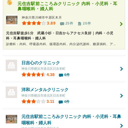
元住吉駅前こころみクリニック 内科・小児科・耳
鼻咽喉科・婦人科
神奈川県川崎市中原区木月
3.89
25件
20件
元住吉駅徒歩1分 武蔵小杉・日吉からアクセス良好｜内科・小児
科・耳鼻咽喉科・婦人科
診療科：内科、呼吸器内科、循環器内科、内分泌代謝科、糖尿病科、アレルギー科、神経内科、血液内科、腎臓内科、美容皮膚科、耳鼻咽喉科、婦人科、産婦人科、小児科、小児外科、精神科、心療内科、漢方、健康診断、在宅医療
日吉心のクリニック
神奈川県横浜市港北区日吉本町
4.38
6件
洋和メンタルクリニック
神奈川県横浜市港北区日吉本町
3.11
4件
元住吉駅前こころみクリニック 内科・小児科・耳鼻
咽喉科・婦人科