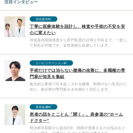
注目インタビュー
消化器内科
丁寧に医療体験を設計し、検査や手術の不安を安
心に変えたい
消化器内視鏡検査から肛門疾患の日帰り手術まで、一貫し
て対応が可能です。女性医師も在籍しています。
リハビリテーション科
手術だけでは治らない腰痛の改善に、多職種の専
門家が知見を集結
複合的な要因で引き起こされる腰痛。制限のない生活のた
めに、各分野の専門家がきめ細かく対応します。
美容皮膚科
患者の話をとことん「聞く」。表参道の“ホーム
ドクター”
明治神宮前駅から徒歩0分。医師が患者さまのお悩みをと