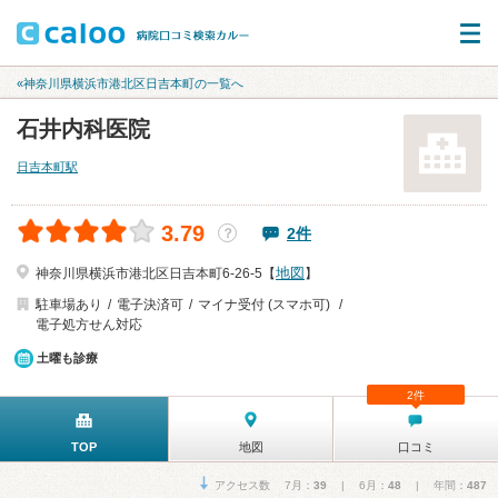
«神奈川県横浜市港北区日吉本町の一覧へ
石井内科医院
日吉本町駅
3.79
2件
？
地図
神奈川県横浜市港北区日吉本町6-26-5【
】
駐車場あり
電子決済可
マイナ受付 (スマホ可)
電子処方せん対応
土曜も診療
2件
TOP
地図
口コミ
アクセス数 7月：
39
| 6月：
48
| 年間：
487