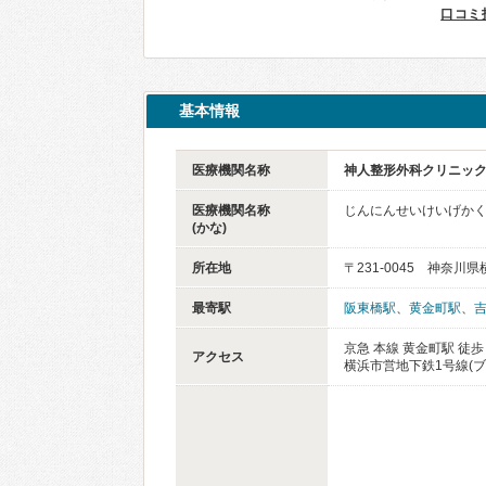
口コミ
基本情報
医療機関名称
神人整形外科クリニッ
医療機関名称
じんにんせいけいげか
(かな)
所在地
〒231-0045 神奈川
最寄駅
阪東橋駅
、
黄金町駅
、
京急 本線 黄金町駅 徒歩
アクセス
横浜市営地下鉄1号線(ブ