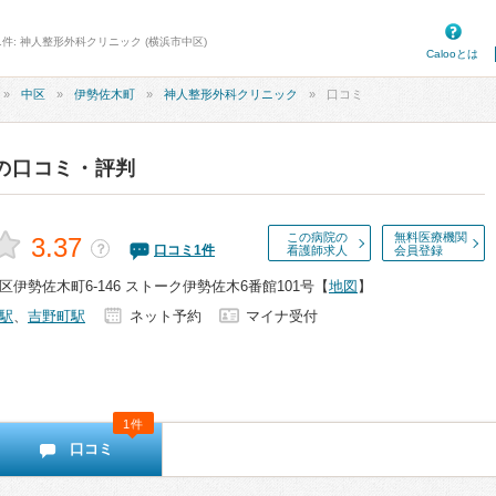
1件: 神人整形外科クリニック (横浜市中区)
Calooとは
中区
伊勢佐木町
神人整形外科クリニック
口コミ
の口コミ・評判
この病院の
無料医療機関
3.37
？
口コミ
1
件
看護師求人
会員登録
伊勢佐木町6-146 ストーク伊勢佐木6番館101号
【
地図
】
駅
、
吉野町駅
ネット予約
マイナ受付
1件
口コミ