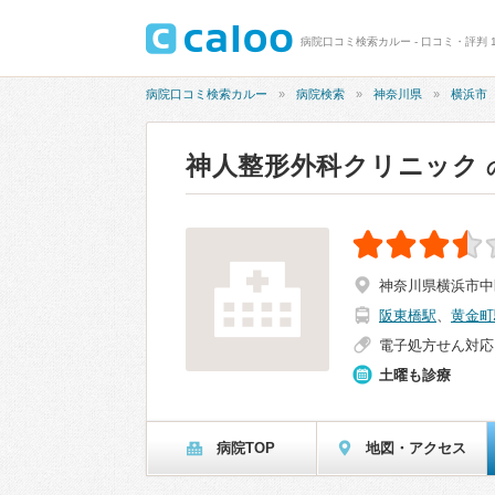
病院口コミ検索カルー - 口コミ・評判 
病院口コミ検索カルー
病院検索
神奈川県
横浜市
神人整形外科クリニック
神奈川県横浜市中区
阪東橋駅
、
黄金町
電子処方せん対応
土曜も診療
病院TOP
地図・アクセス