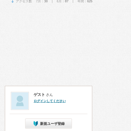
アクセス数 7月：
30
| 6月：
87
| 年間：
625
ゲスト
さん
ログインしてください
新規ユーザ登録