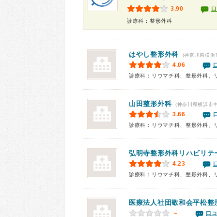
3.90
口
診療科：整形外科
はやし整形外科
(神奈川県横浜
4.06
診療科：リウマチ科、整形外科、
山田整形外科
(神奈川県横浜市
3.66
診療科：リウマチ科、整形外科、
弘明寺整形外科リハビリテ
4.23
診療科：リウマチ科、整形外科、
医療法人社団敬和会
平松整
－
口コ