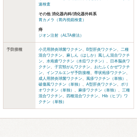
速検査
その他 消化器内科/消化器外科系
胃カメラ（胃内視鏡検査）
痔
ジオン注射（ALTA療法）
予防接種
小児用肺炎球菌ワクチン
、
B型肝炎ワクチン
、
二種
混合ワクチン
、
麻しん（はしか）風しん混合ワクチ
ン
、
水疱瘡ワクチン（水痘ワクチン）
、
日本脳炎ワ
クチン
、
子宮頸がんワクチン
、
おたふくかぜワクチ
ン
、
インフルエンザ予防接種
、
帯状疱疹ワクチン
、
成人用肺炎球菌ワクチン
、
風疹ワクチン（単独）
、
破傷風ワクチン（単独）
、
A型肝炎ワクチン
、
ポリ
オワクチン（単独）
、
麻疹ワクチン（単独）
、
三種
混合ワクチン
、
四種混合ワクチン
、
Hib（ヒブ）ワ
クチン（単独）