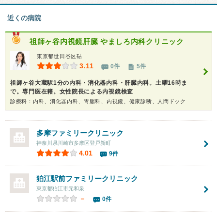
近くの病院
祖師ヶ谷内視鏡肝臓 やましろ内科クリニック
東京都世田谷区砧
3.11
0件
5件
祖師ヶ谷大蔵駅1分の内科・消化器内科・肝臓内科。土曜16時ま
で。専門医在籍。女性院長による内視鏡検査
診療科：内科、消化器内科、胃腸科、内視鏡、健康診断、人間ドック
多摩ファミリークリニック
神奈川県川崎市多摩区登戸新町
4.01
9件
狛江駅前ファミリークリニック
東京都狛江市元和泉
－
0件