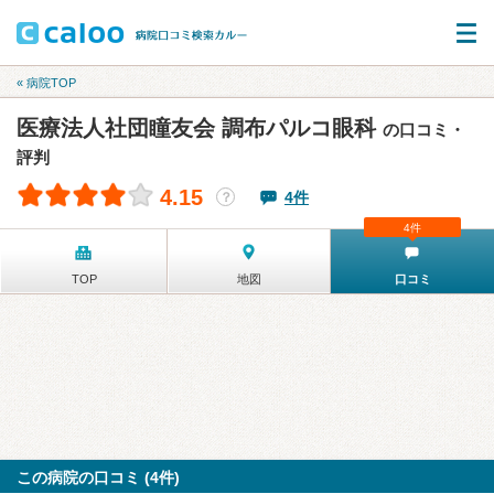
« 病院TOP
医療法人社団瞳友会 調布パルコ眼科
の口コミ・
評判
4.15
4件
？
4件
TOP
地図
口コミ
この病院の口コミ (4件)