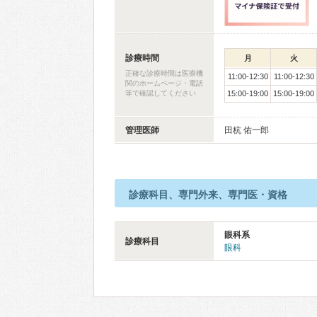
診療時間
月
火
正確な診療時間は医療機
11:00-12:30
11:00-12:30
関のホームページ・電話
等で確認してください
15:00-19:00
15:00-19:00
管理医師
田杭 佑一郎
診療科目、専門外来、専門医・資格
眼科系
診療科目
眼科