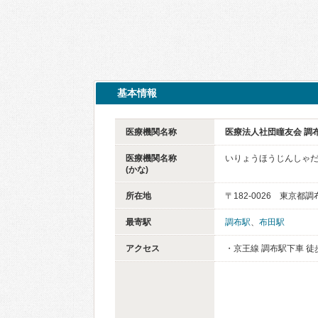
基本情報
医療機関名称
医療法人社団瞳友会 調
医療機関名称
いりょうほうじんしゃだ
(かな)
所在地
〒182-0026 東京都調
最寄駅
調布駅
、
布田駅
アクセス
・京王線 調布駅下車 徒