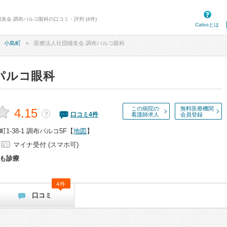
友会 調布パルコ眼科の口コミ・評判 (4件)
Calooとは
小島町
医療法人社団瞳友会 調布パルコ眼科
パルコ眼科
この病院の
無料医療機関
4.15
？
口コミ
4
件
看護師求人
会員登録
-38-1 調布パルコ5F
【
地図
】
マイナ受付 (スマホ可)
も診療
4件
口コミ