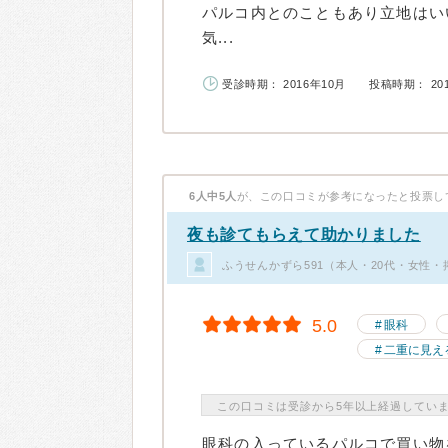
パルコ内とのこともあり立地はい
気...
受診時期： 2016年10月
投稿時期： 20
6人中5人
が、この口コミが参考になったと投票し
夜も診てもらえて助かりました
ふうせんかずら591（本人・20代・女性・
5.0
眼科
二重に見え
この口コミは受診から5年以上経過してい
眼科の入っているパルコで買い物