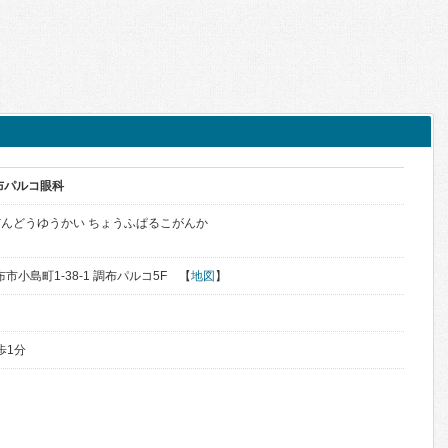
布パルコ眼科
んどうゆうかい ちょうふぱるこがんか
布市小島町1-38-1 調布パルコ5F 【
地図
】
歩1分