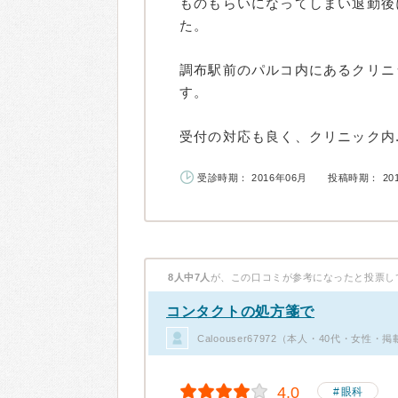
ものもらいになってしまい退勤後
た。
調布駅前のパルコ内にあるクリニ
す。
受付の対応も良く、クリニック内..
受診時期： 2016年06月
投稿時期： 20
8人中7人
が、この口コミが参考になったと投票し
コンタクトの処方箋で
Caloouser67972（本人・40代・女性・
4.0
眼科