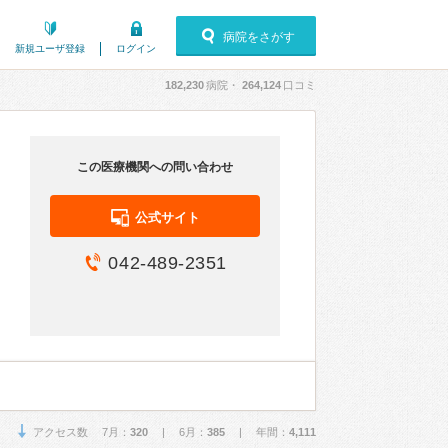
病院をさがす
新規ユーザ登録
ログイン
182,230
病院・
264,124
口コミ
この医療機関への問い合わせ
公式サイト
042-489-2351
アクセス数 7月：
320
| 6月：
385
| 年間：
4,111