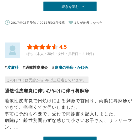
続きを読む
2017年02月受診 / 2017年03月投稿
1人が参考になった
4.5
ぽち（本人・30代・女性・掲載口コミ14件）
皮膚科
過敏性皮膚炎
皮膚の発疹・かゆみ
この口コミは受診から5年以上経過しています。
過敏性皮膚炎に伴いひやけに伴う蕁麻疹
過敏性皮膚炎で日焼けによる刺激で首回り、両腕に蕁麻疹が
できて、痛痒くてお伺いしました。
事前に予約も不要で、受付で問診書を記入しました。
病院は年齢性別問わずな感じで小さいお子さん、サラリーマ
ン、...