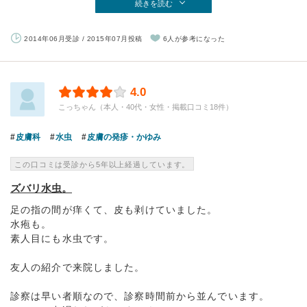
続きを読む
2014年06月受診 / 2015年07月投稿
6人が参考になった
4.0
こっちゃん（本人・40代・女性・掲載口コミ18件）
皮膚科
水虫
皮膚の発疹・かゆみ
この口コミは受診から5年以上経過しています。
ズバリ水虫。
足の指の間が痒くて、皮も剥けていました。
水疱も。
素人目にも水虫です。
友人の紹介で来院しました。
診察は早い者順なので、診察時間前から並んでいます。