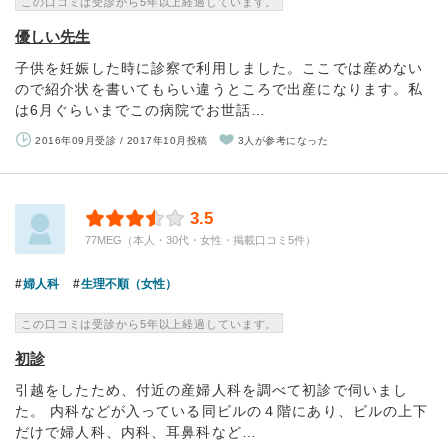
この口コミは受診から5年以上経過しています。
優しい先生
子供を妊娠した時に診察で利用しました。ここでは産めない
ので紹介状を書いてもらい違うところで出産になります。私
は6月ぐらいまでこの病院でお世話…
2016年09月受診 / 2017年10月投稿
3人が参考になった
3.5
77MEG（本人・30代・女性・掲載口コミ5件）
婦人科
生理不順（女性）
この口コミは受診から5年以上経過しています。
初診
引越をしたため、付近の産婦人科を調べて初診で伺いまし
た。 内科などが入っている同ビルの４階にあり、ビルの上下
だけで婦人科、内科、耳鼻科など…