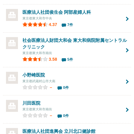
医療法人社団俊生会 阿部産婦人科
東京都東大和市中央
4.37
7件
社会医療法人財団大和会 東大和病院附属セントラル
クリニック
東京都東大和市南街
3.58
5件
小野崎医院
東京都武蔵村山市大南
－
0件
川田医院
東京都東大和市南街
－
0件
医療法人社団進興会
立川北口健診館