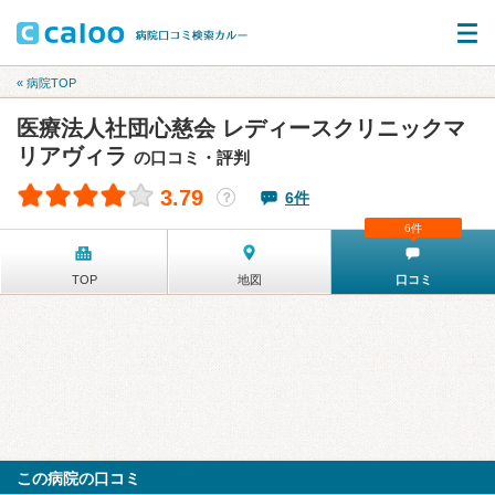
« 病院TOP
医療法人社団心慈会 レディースクリニックマ
リアヴィラ
の口コミ・評判
3.79
6件
？
6件
TOP
地図
口コミ
この病院の口コミ