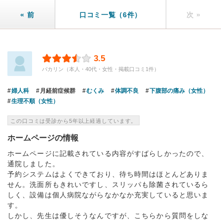
« 前
口コミ一覧（6件）
次 »
3.5
パカリン（本人・40代・女性・掲載口コミ1件）
婦人科
月経前症候群
むくみ
体調不良
下腹部の痛み（女性）
生理不順（女性）
この口コミは受診から5年以上経過しています。
ホームページの情報
ホームページに記載されている内容がすばらしかったので、
通院しました。
予約システムはよくできており、待ち時間はほとんどありま
せん。洗面所もきれいですし、スリッパも除菌されているら
しく、設備は個人病院ながらなかなか充実していると思いま
す。
しかし、先生は優しそうなんですが、こちらから質問をしな