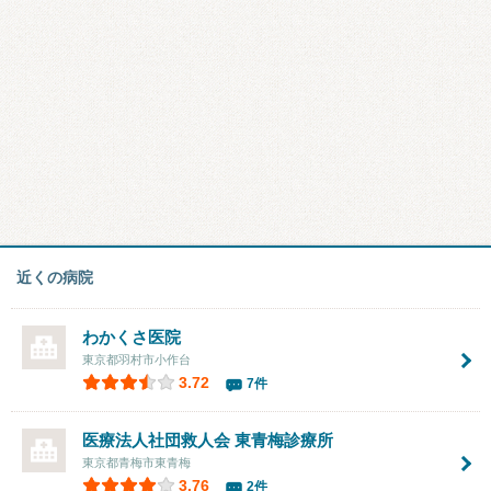
近くの病院
わかくさ医院
東京都羽村市小作台
3.72
7件
医療法人社団救人会
東青梅診療所
東京都青梅市東青梅
3.76
2件