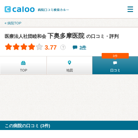
« 病院TOP
下奥多摩医院
医療法人社団睦和会
の口コミ・評判
3.77
3件
？
3件
TOP
地図
口コミ
この病院の口コミ (3件)