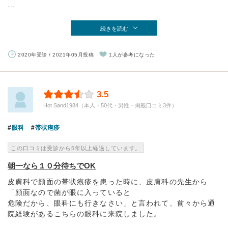
...
続きを読む
2020年受診 / 2021年05月投稿
1人が参考になった
3.5
Hot Sand1984（本人・50代・男性・掲載口コミ3件）
眼科
帯状疱疹
この口コミは受診から5年以上経過しています。
朝一なら１０分待ちでOK
皮膚科で顔面の帯状疱疹を患った時に、皮膚科の先生から
「顔面なので菌が眼に入っていると
危険だから、眼科にも行きなさい」と言われて、前々から通
院経験があるこちらの眼科に来院しました。