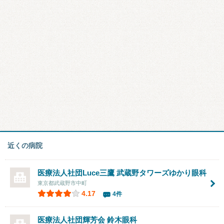
近くの病院
医療法人社団Luce三鷹
武蔵野タワーズゆかり眼科
東京都武蔵野市中町
4.17
4件
医療法人社団輝芳会
鈴木眼科