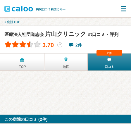
« 病院TOP
片山クリニック
医療法人社団道志会
の口コミ・評判
3.70
2件
？
2件
TOP
地図
口コミ
この病院の口コミ (2件)