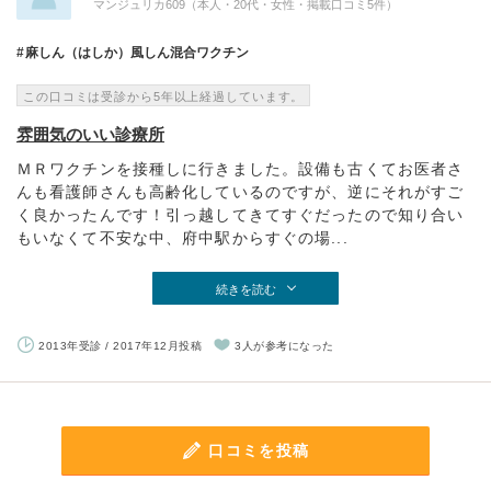
マンジュリカ609（本人・20代・女性・掲載口コミ5件）
麻しん（はしか）風しん混合ワクチン
この口コミは受診から5年以上経過しています。
雰囲気のいい診療所
ＭＲワクチンを接種しに行きました。設備も古くてお医者さ
んも看護師さんも高齢化しているのですが、逆にそれがすご
く良かったんです！引っ越してきてすぐだったので知り合い
もいなくて不安な中、府中駅からすぐの場...
続きを読む
2013年受診 / 2017年12月投稿
3人が参考になった
口コミを投稿