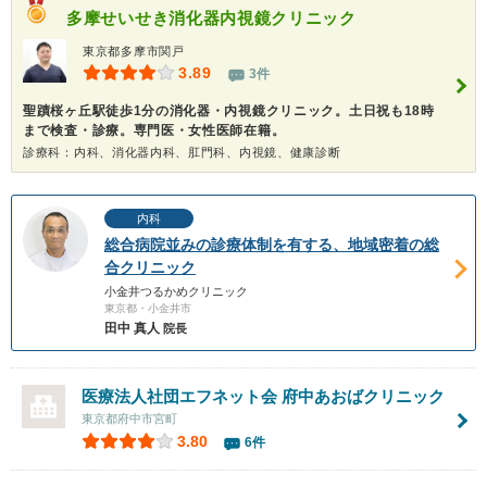
多摩せいせき消化器内視鏡クリニック
東京都多摩市関戸
3.89
3件
聖蹟桜ヶ丘駅徒歩1分の消化器・内視鏡クリニック。土日祝も18時
まで検査・診療。専門医・女性医師在籍。
診療科：内科、消化器内科、肛門科、内視鏡、健康診断
内科
総合病院並みの診療体制を有する、地域密着の総
合クリニック
小金井つるかめクリニック
東京都・小金井市
田中 真人
院長
医療法人社団エフネット会
府中あおばクリニック
東京都府中市宮町
3.80
6件