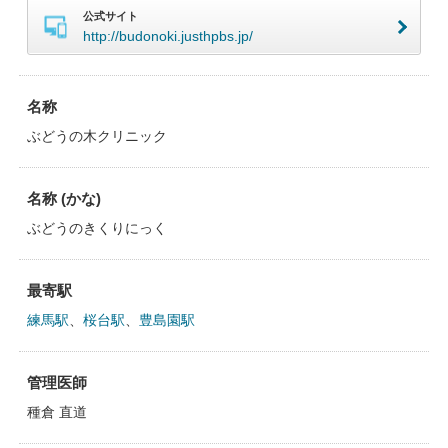
公式サイト
http://budonoki.justhpbs.jp/
名称
ぶどうの木クリニック
名称 (かな)
ぶどうのきくりにっく
最寄駅
練馬駅
、
桜台駅
、
豊島園駅
管理医師
種倉 直道