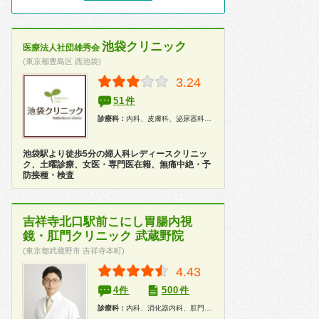
池袋クリニック
医療法人社団雄秀会
(東京都豊島区 西池袋)
3.24
51件
診療科：
内科、皮膚科、泌尿器科、婦人科
池袋駅より徒歩5分の婦人科レディースクリニッ
ク、土曜診療、女医・専門医在籍、無痛中絶・予
防接種・検査
吉祥寺北口駅前こにし胃腸内視
鏡・肛門クリニック 武蔵野院
(東京都武蔵野市 吉祥寺本町)
4.43
4件
500件
診療科：
内科、消化器内科、肛門科、内視鏡