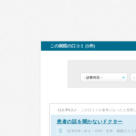
この病院の口コミ (1件)
12人中9人
が、この口コミが参考になったと投票
患者の話を聞かないドクター
牡羊428（本人・40代・女性・掲載口コミ