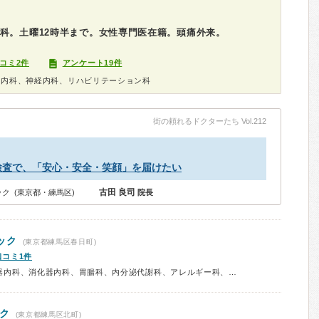
科。土曜12時半まで。女性専門医在籍。頭痛外来。
コミ2件
アンケート19件
器内科、神経内科、リハビリテーション科
街の頼れるドクターたち Vol.212
検査で、「安心・安全・笑顔」を届けたい
古田 良司
ク (東京都・練馬区)
院長
ック
(東京都練馬区春日町)
口コミ1件
診療科：内科、呼吸器内科、循環器内科、消化器内科、胃腸科、内分泌代謝科、アレルギー科、小児科、予防接種、健康診断
ク
(東京都練馬区北町)