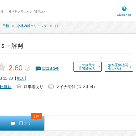
件: 小林内科クリニック (練馬区)
Calooとは
田柄
小林内科クリニック
口コミ
コミ・評判
この病院の
無料医療機関
2.60
？
口コミ
1
件
看護師求人
会員登録
13-20
【
地図
】
日町駅
駐車場あり
マイナ受付 (スマホ可)
1件
口コミ