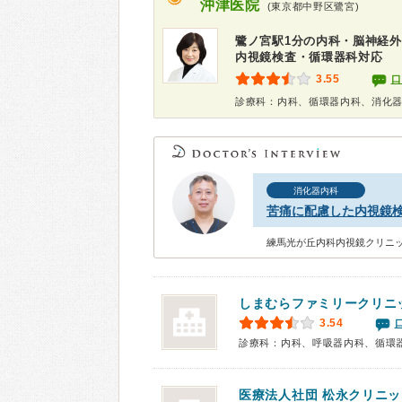
沖津医院
(東京都中野区鷺宮)
鷺ノ宮駅1分の内科・脳神経外
内視鏡検査・循環器科対応
3.55
口
診療科：内科、循環器内科、消化
消化器内科
苦痛に配慮した内視鏡
練馬光が丘内科内視鏡クリニッ
しまむらファミリークリニ
3.54
医療法人社団
松永クリニッ