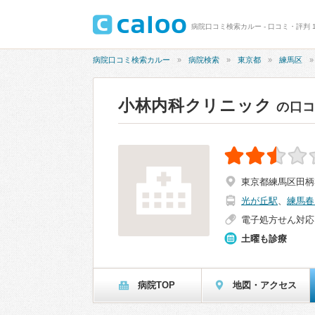
病院口コミ検索カルー - 口コミ・評判 1
病院口コミ検索カルー
病院検索
東京都
練馬区
小林内科クリニック
の口
東京都練馬区田柄3-
光が丘駅
、
練馬春
電子処方せん対応
土曜も診療
病院TOP
地図・アクセス