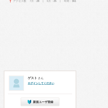
アクセス数 7月：
28
| 6月：
25
| 年間：
361
ゲスト
さん
ログインしてください
新規ユーザ登録