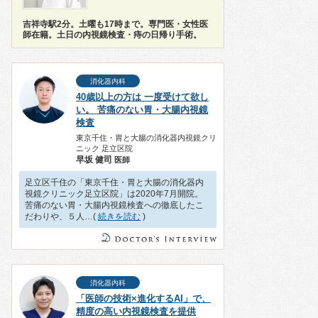
吉祥寺駅2分。土曜も17時まで。専門医・女性医
師在籍。土日の内視鏡検査・痔の日帰り手術。
消化器内科
40歳以上の方は 一度受けて欲し
い。 苦痛のない胃・大腸内視鏡
検査
東京千住・胃と大腸の消化器内視鏡クリ
ニック 足立区院
早坂 健司
医師
足立区千住の「東京千住・胃と大腸の消化器内
視鏡クリニック足立区院」は2020年7月開院。
苦痛のない胃・大腸内視鏡検査への徹底したこ
だわりや、５人…(
続きを読む
)
消化器内科
「医師の技術×進化するAI」で、
精度の高い内視鏡検査を提供