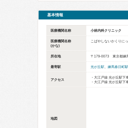
基本情報
医療機関名称
小林内科クリニック
医療機関名称
こばやしないかくりに
(かな)
所在地
〒179-0073 東京都練
最寄駅
光が丘駅
、
練馬春日町
・大江戸線 光が丘駅下車
アクセス
・大江戸線 光が丘駅下
地図