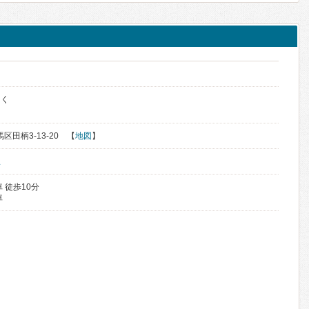
っく
馬区田柄3-13-20 【
地図
】
駅
 徒歩10分
車