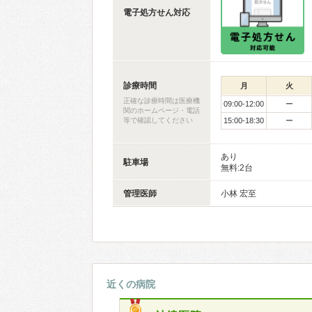
電子処方せん対応
診療時間
月
火
正確な診療時間は医療機
09:00-12:00
ー
関のホームページ・電話
等で確認してください
15:00-18:30
ー
あり
駐車場
無料:2台
管理医師
小林 宏至
近くの病院