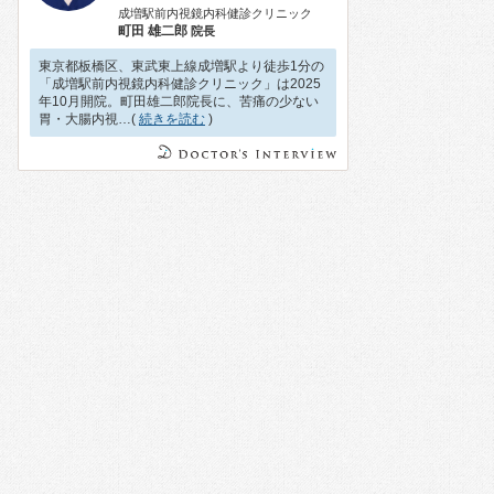
成増駅前内視鏡内科健診クリニック
町田 雄二郎
院長
東京都板橋区、東武東上線成増駅より徒歩1分の
「成増駅前内視鏡内科健診クリニック」は2025
年10月開院。町田雄二郎院長に、苦痛の少ない
胃・大腸内視…(
続きを読む
)