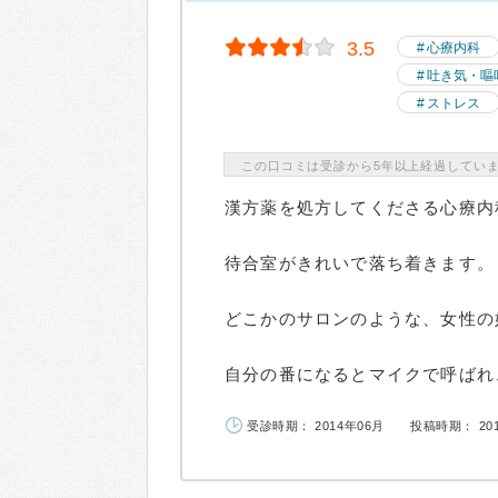
3.5
心療内科
吐き気・嘔
ストレス
この口コミは受診から5年以上経過してい
漢方薬を処方してくださる心療内
待合室がきれいで落ち着きます。
どこかのサロンのような、女性の
自分の番になるとマイクで呼ばれ、
受診時期： 2014年06月
投稿時期： 20