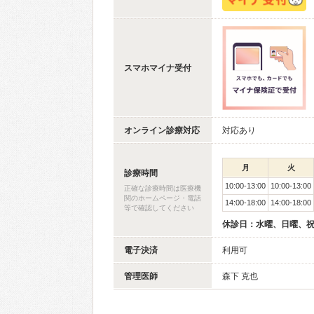
スマホマイナ受付
オンライン診療対応
対応あり
月
火
診療時間
10:00-13:00
10:00-13:00
正確な診療時間は医療機
関のホームページ・電話
14:00-18:00
14:00-18:00
等で確認してください
休診日：水曜、日曜、
電子決済
利用可
管理医師
森下 克也