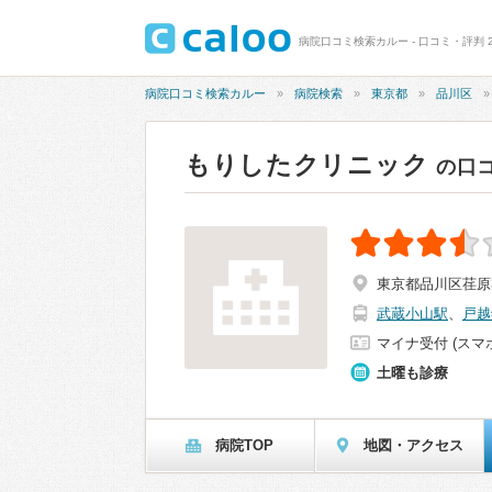
病院口コミ検索カルー - 口コミ・評判 2
病院口コミ検索カルー
病院検索
東京都
品川区
もりしたクリニック
の口
東京都品川区荏原3-
武蔵小山駅
、
戸越
マイナ受付 (スマ
土曜も診療
病院TOP
地図・アクセス