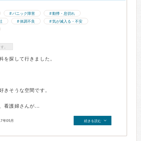
パニック障害
動悸・息切れ
吐
体調不良
気が滅入る・不安
ます。
科を探して行きました。
好きそうな空間です。
看護婦さんが...
17年05月
続きを読む