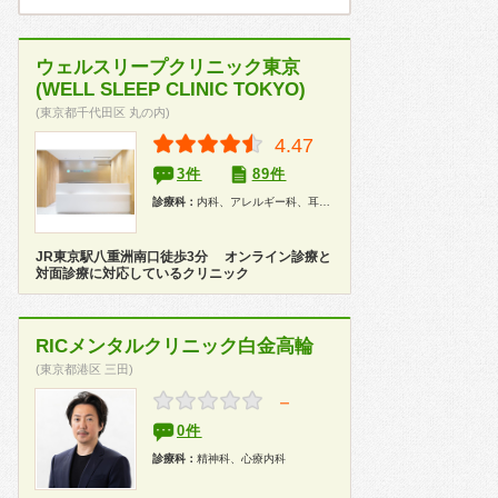
ウェルスリープクリニック東京
(WELL SLEEP CLINIC TOKYO)
(東京都千代田区 丸の内)
4.47
3件
89件
診療科：
内科、アレルギー科、耳鼻咽喉科
JR東京駅八重洲南口徒歩3分 オンライン診療と
対面診療に対応しているクリニック
RICメンタルクリニック白金高輪
(東京都港区 三田)
－
0件
診療科：
精神科、心療内科