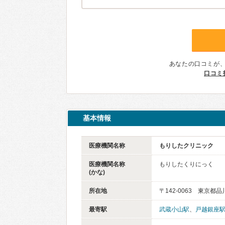
あなたの口コミが
口コミ
基本情報
医療機関名称
もりしたクリニック
医療機関名称
もりしたくりにっく
(かな)
所在地
〒142-0063 東京都品
最寄駅
武蔵小山駅
、
戸越銀座