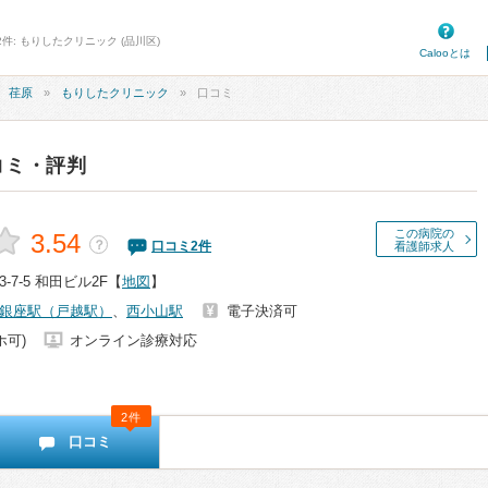
件: もりしたクリニック (品川区)
Calooとは
荏原
もりしたクリニック
口コミ
コミ・評判
この病院の
3.54
？
口コミ
2
件
看護師求人
7-5 和田ビル2F
【
地図
】
銀座駅（戸越駅）
、
西小山駅
電子決済可
ホ可)
オンライン診療対応
2件
口コミ