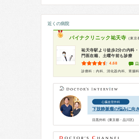
近くの病院
パイナクリニック祐天寺
(東京
祐天寺駅より徒歩2分の内科
門医在籍、土曜午前も診療
4.68
口
診療科：内科、消化器内科、胃腸
心臓血管外科
下肢静脈瘤の悩みに向
目黒外科 (東京都・品川区)