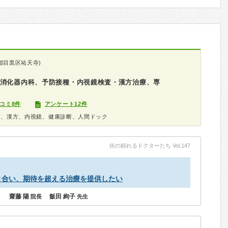
都目黒区祐天寺)
・消化器内科、予防接種・内視鏡検査・漢方治療、専
コミ8件
アンケート12件
科、漢方、内視鏡、健康診断、人間ドック
街の頼れるドクターたち Vol.147
き合い、期待を超える治療を提供したい
齋藤 陽
飯田 絢子
院長
先生