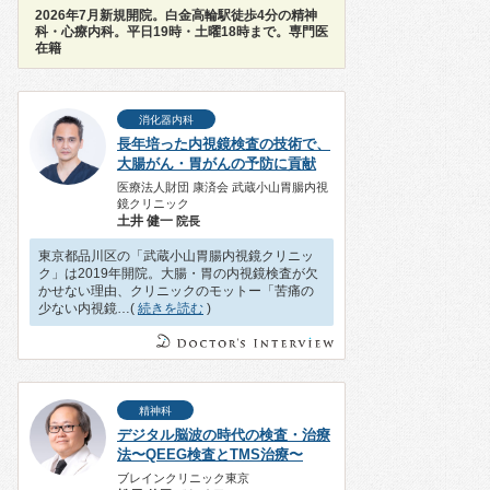
2026年7月新規開院。白金高輪駅徒歩4分の精神
科・心療内科。平日19時・土曜18時まで。専門医
在籍
消化器内科
長年培った内視鏡検査の技術で、
大腸がん・胃がんの予防に貢献
医療法人財団 康済会 武蔵小山胃腸内視
鏡クリニック
土井 健一
院長
東京都品川区の「武蔵小山胃腸内視鏡クリニッ
ク」は2019年開院。大腸・胃の内視鏡検査が欠
かせない理由、クリニックのモットー「苦痛の
少ない内視鏡…(
続きを読む
)
精神科
デジタル脳波の時代の検査・治療
法〜QEEG検査とTMS治療〜
ブレインクリニック東京