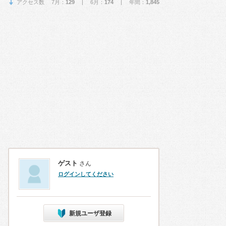
アクセス数 7月：
129
| 6月：
174
| 年間：
1,845
ゲスト
さん
ログインしてください
新規ユーザ登録