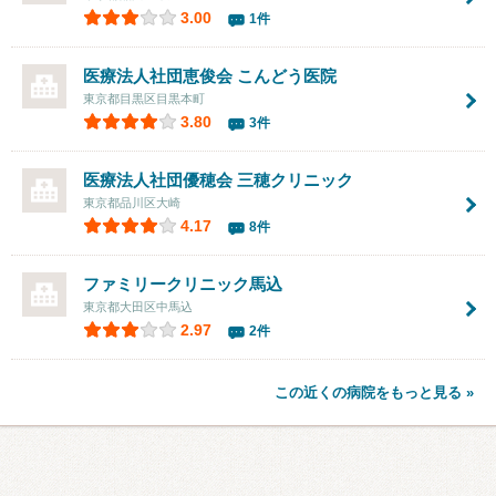
3.00
1件
医療法人社団恵俊会
こんどう医院
東京都目黒区目黒本町
3.80
3件
医療法人社団優穂会
三穂クリニック
東京都品川区大崎
4.17
8件
ファミリークリニック馬込
東京都大田区中馬込
2.97
2件
この近くの病院をもっと見る »