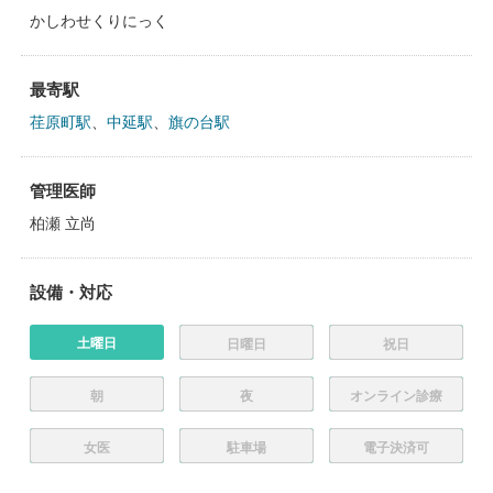
かしわせくりにっく
最寄駅
荏原町駅
、
中延駅
、
旗の台駅
管理医師
柏瀬 立尚
設備・対応
土曜日
日曜日
祝日
朝
夜
オンライン診療
女医
駐車場
電子決済可