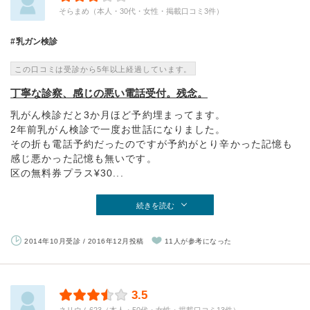
そらまめ（本人・30代・女性・掲載口コミ3件）
乳ガン検診
この口コミは受診から5年以上経過しています。
丁寧な診察、感じの悪い電話受付。残念。
乳がん検診だと3か月ほど予約埋まってます。
2年前乳がん検診で一度お世話になりました。
その折も電話予約だったのですが予約がとり辛かった記憶も
感じ悪かった記憶も無いです。
区の無料券プラス¥30...
続きを読む
2014年10月受診 / 2016年12月投稿
11人が参考になった
3.5