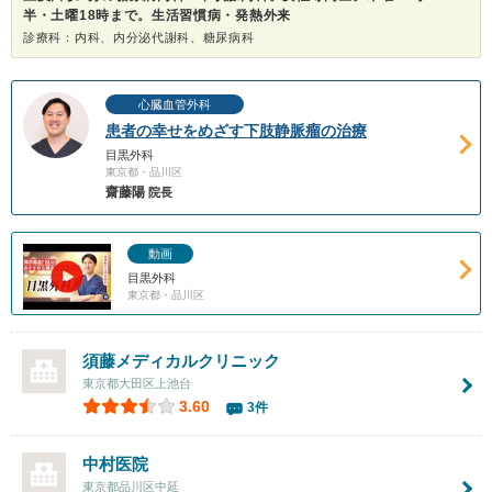
半・土曜18時まで。生活習慣病・発熱外来
診療科：内科、内分泌代謝科、糖尿病科
心臓血管外科
患者の幸せをめざす下肢静脈瘤の治療
目黒外科
東京都・品川区
齋藤陽
院長
動画
目黒外科
東京都・品川区
須藤メディカルクリニック
東京都大田区上池台
3.60
3件
中村医院
東京都品川区中延