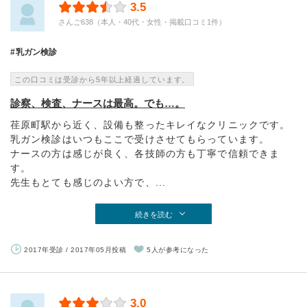
3.5
さんご638（本人・40代・女性・掲載口コミ1件）
乳ガン検診
この口コミは受診から5年以上経過しています。
診察、検査、ナースは最高。でも…。
荏原町駅から近く、設備も整ったキレイなクリニックです。
乳ガン検診はいつもここで受けさせてもらっています。
ナースの方は感じが良く、各技師の方も丁寧で信頼できま
す。
先生もとても感じのよい方で、...
続きを読む
2017年受診 / 2017年05月投稿
5人が参考になった
3.0