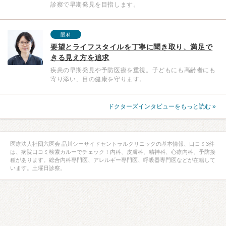
診察で早期発見を目指します。
眼科
要望とライフスタイルを丁寧に聞き取り、満足で
きる見え方を追求
疾患の早期発見や予防医療を重視。子どもにも高齢者にも
寄り添い、目の健康を守ります。
ドクターズインタビューをもっと読む »
医療法人社団六医会 品川シーサイドセントラルクリニックの基本情報、口コミ3件
は、病院口コミ検索カルーでチェック！内科、皮膚科、精神科、心療内科、予防接
種があります。総合内科専門医、アレルギー専門医、呼吸器専門医などが在籍して
います。土曜日診察。