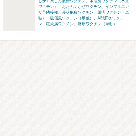
しか）風しん混合ワクチン
、
水疱瘡ワクチン（水痘
ワクチン）
、
おたふくかぜワクチン
、
インフルエン
ザ予防接種
、
帯状疱疹ワクチン
、
風疹ワクチン（単
独）
、
破傷風ワクチン（単独）
、
A型肝炎ワクチ
ン
、
狂犬病ワクチン
、
麻疹ワクチン（単独）