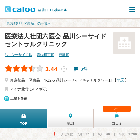
«東京都品川区東品川の一覧へ
医療法人社団六医会 品川シーサイド
セントラルクリニック
品川シーサイド駅
青物横丁駅
鮫洲駅
3.44
3件
？
地図
東京都品川区東品川4-12-6 品川シーサイドキャナルタワー1F【
】
マイナ受付 (スマホ可)
土曜も診療
3件
TOP
地図
口コミ
アクセス数 7月：
77
| 6月：
66
| 年間：
1,206