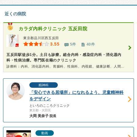
近くの病院
カラダ内科クリニック 五反田院
東京都品川区西五反田
3.55
5件
40件
五反田駅徒歩1分。土日も診療。総合内科・感染症内科・消化器内
科・性病治療。専門医在籍のクリニック
診療科：内科、消化器内科、胃腸科、性病科、内視鏡、健康診断、人間ドック
精神科
「安心できる居場所」になれるよう、児童精神科
をデザイン
といろのこころクリニック
東京都・大田区
大岡 美奈子
院長
動画