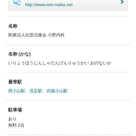
http://www.ono-naika.net
名称
医療法人社団元隆会 小野内科
名称 (かな)
いりょうほうじんしゃだんげんりゅうかい おのないか
最寄駅
西小山駅
、
洗足駅
、
武蔵小山駅
駐車場
あり
無料:2台