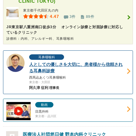
CLINIC TOKYO)
東京都千代田区丸の内
4.47
3件
89件
JR東京駅八重洲南口徒歩3分 オンライン診療と対面診療に対応し
ているクリニック
診療科：内科、アレルギー科、耳鼻咽喉科
耳鼻咽喉科
人としての優しさを大切に、患者様から信頼され
る耳鼻科診療
西馬込あくつ耳鼻咽喉科
東京都・大田区
阿久津 征利
理事長
動画
目黒外科
東京都・品川区
医療法人社団悠日健 野本内科クリニック