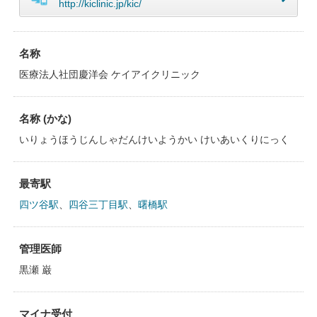
http://kiclinic.jp/kic/
名称
医療法人社団慶洋会 ケイアイクリニック
名称 (かな)
いりょうほうじんしゃだんけいようかい けいあいくりにっく
最寄駅
四ツ谷駅
、
四谷三丁目駅
、
曙橋駅
管理医師
黒瀬 巌
マイナ受付