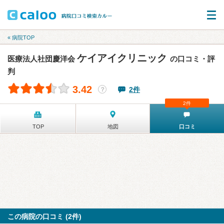
« 病院TOP
ケイアイクリニック
医療法人社団慶洋会
の口コミ・評
判
3.42
2件
？
2件
TOP
地図
口コミ
この病院の口コミ (2件)