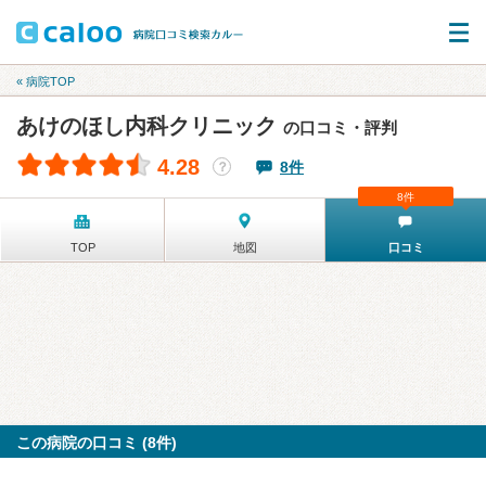
« 病院TOP
あけのほし内科クリニック
の口コミ・評判
4.28
8件
？
8件
TOP
地図
口コミ
この病院の口コミ (8件)