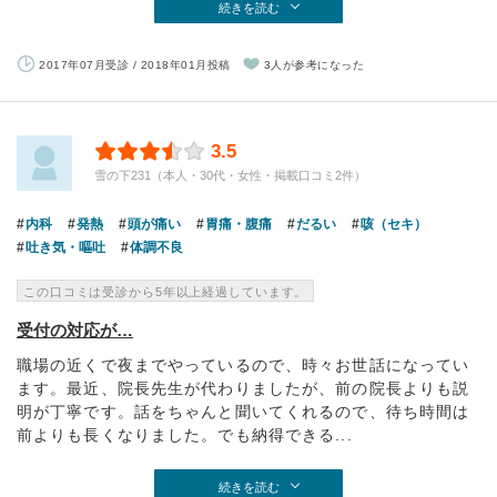
続きを読む
2017年07月受診 / 2018年01月投稿
3人が参考になった
3.5
雪の下231（本人・30代・女性・掲載口コミ2件）
内科
発熱
頭が痛い
胃痛・腹痛
だるい
咳（セキ）
吐き気・嘔吐
体調不良
この口コミは受診から5年以上経過しています。
受付の対応が…
職場の近くで夜までやっているので、時々お世話になってい
ます。最近、院長先生が代わりましたが、前の院長よりも説
明が丁寧です。話をちゃんと聞いてくれるので、待ち時間は
前よりも長くなりました。でも納得できる...
続きを読む