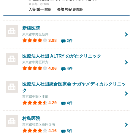
東京都・杉並区
入谷 栄一
矢﨑 裕紀
院長
副院長
新橋医院
東京都中野区新井
3.98
2件
医療法人社団 ALTRY
のがたクリニック
東京都中野区野方
4.06
4件
医療法人社団統合医療会 ナガヤメディカルクリニッ
ク
東京都中野区本町
4.29
4件
村島医院
東京都杉並区高円寺南
4.16
5件