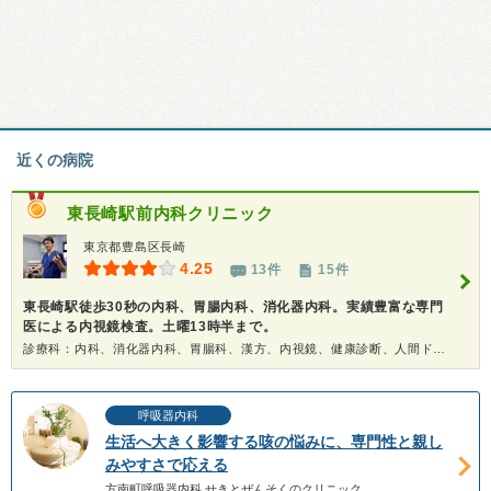
近くの病院
東長崎駅前内科クリニック
東京都豊島区長崎
4.25
13件
15件
東長崎駅徒歩30秒の内科、胃腸内科、消化器内科。実績豊富な専門
医による内視鏡検査。土曜13時半まで。
診療科：内科、消化器内科、胃腸科、漢方、内視鏡、健康診断、人間ドック
呼吸器内科
生活へ大きく影響する咳の悩みに、専門性と親し
みやすさで応える
方南町呼吸器内科 せきとぜんそくのクリニック