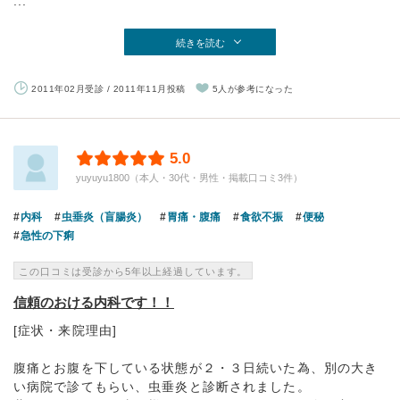
...
続きを読む
2011年02月受診 / 2011年11月投稿
5人が参考になった
5.0
yuyuyu1800（本人・30代・男性・掲載口コミ3件）
内科
虫垂炎（盲腸炎）
胃痛・腹痛
食欲不振
便秘
急性の下痢
この口コミは受診から5年以上経過しています。
信頼のおける内科です！！
[症状・来院理由]
腹痛とお腹を下している状態が２・３日続いた為、別の大き
い病院で診てもらい、虫垂炎と診断されました。