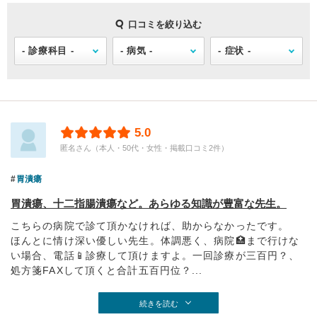
口コミを絞り込む
5.0
匿名さん（本人・50代・女性・掲載口コミ2件）
胃潰瘍
胃潰瘍、十二指腸潰瘍など。あらゆる知識が豊富な先生。
こちらの病院で診て頂かなければ、助からなかったです。
ほんとに情け深い優しい先生。体調悪く、病院🏥まで行けな
い場合、電話📱診療して頂けますよ。一回診療が三百円？、
処方箋FAXして頂くと合計五百円位？...
続きを読む