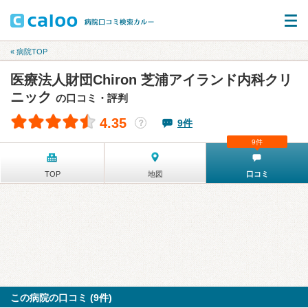
« 病院TOP
医療法人財団Chiron 芝浦アイランド内科クリ
ニック
の口コミ・評判
4.35
9件
？
9件
TOP
地図
口コミ
この病院の口コミ (9件)