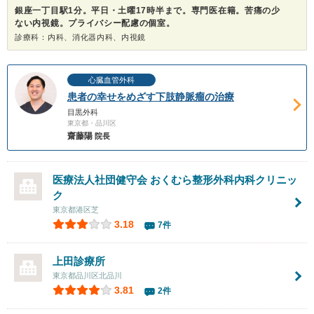
銀座一丁目駅1分。平日・土曜17時半まで。専門医在籍。苦痛の少
ない内視鏡。プライバシー配慮の個室。
診療科：内科、消化器内科、内視鏡
心臓血管外科
患者の幸せをめざす下肢静脈瘤の治療
目黒外科
東京都・品川区
齋藤陽
院長
医療法人社団健守会 おくむら整形外科内科クリニッ
ク
東京都港区芝
3.18
7件
上田診療所
東京都品川区北品川
3.81
2件