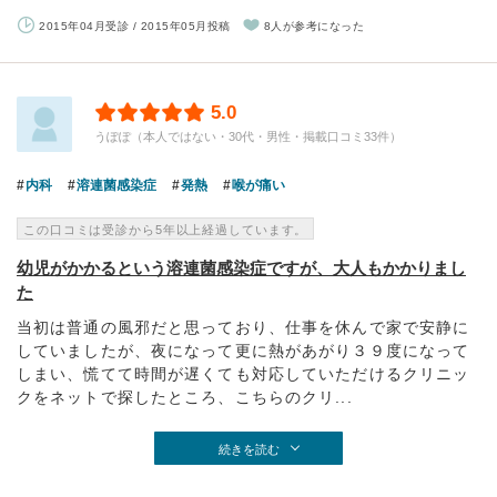
2015年04月受診 / 2015年05月投稿
8人が参考になった
5.0
うぽぽ（本人ではない・30代・男性・掲載口コミ33件）
内科
溶連菌感染症
発熱
喉が痛い
この口コミは受診から5年以上経過しています。
幼児がかかるという溶連菌感染症ですが、大人もかかりまし
た
当初は普通の風邪だと思っており、仕事を休んで家で安静に
していましたが、夜になって更に熱があがり３９度になって
しまい、慌てて時間が遅くても対応していただけるクリニッ
クをネットで探したところ、こちらのクリ...
続きを読む