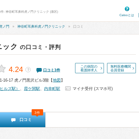
3件: 神谷町耳鼻科虎ノ門クリニック (港区)
Calooとは
虎ノ門
神谷町耳鼻科虎ノ門クリニック
口コミ
ニック
の口コミ・評判
この病院の
無料医療機関
4.24
？
口コミ
3
件
看護師求人
会員登録
16-17 虎ノ門黒沢ビル3階
【
地図
】
ヒルズ駅）
、
霞ケ関駅
、
内幸町駅
マイナ受付 (スマホ可)
3件
口コミ