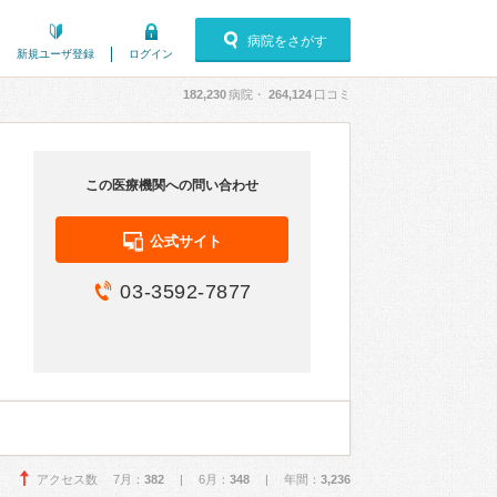
病院をさがす
新規ユーザ登録
ログイン
182,230
病院・
264,124
口コミ
この医療機関への問い合わせ
公式サイト
03-3592-7877
アクセス数 7月：
382
| 6月：
348
| 年間：
3,236