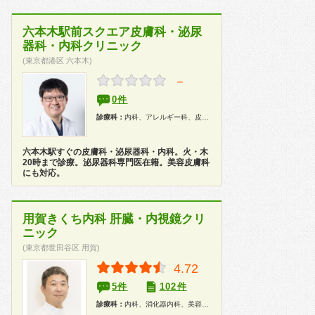
六本木駅前スクエア皮膚科・泌尿
器科・内科クリニック
(東京都港区 六本木)
－
0件
診療科：
内科、アレルギー科、皮膚科、美容皮膚科、泌尿器科
六本木駅すぐの皮膚科・泌尿器科・内科。火・木
20時まで診療。泌尿器科専門医在籍。美容皮膚科
にも対応。
用賀きくち内科 肝臓・内視鏡クリ
ニック
(東京都世田谷区 用賀)
4.72
5件
102件
診療科：
内科、消化器内科、美容皮膚科、内視鏡、健康診断