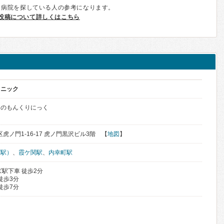
、病院を探している人の参考になります。
投稿について詳しくはこちら
リニック
らのもんくりにっく
区虎ノ門1-16-17 虎ノ門黒沢ビル3階 【
地図
】
ズ駅）
、
霞ケ関駅
、
内幸町駅
駅下車 徒歩2分
徒歩3分
徒歩7分