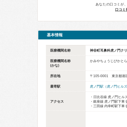
あなたの口コミが
口コミ
基本情報
医療機関名称
神谷町耳鼻科虎ノ門ク
医療機関名称
かみやちょうじびかと
(かな)
所在地
〒105-0001 東京都港
最寄駅
虎ノ門駅（虎ノ門ヒル
・日比谷線 虎ノ門ヒルズ
アクセス
・銀座線 虎ノ門駅下車 
・三田線 内幸町駅下車 