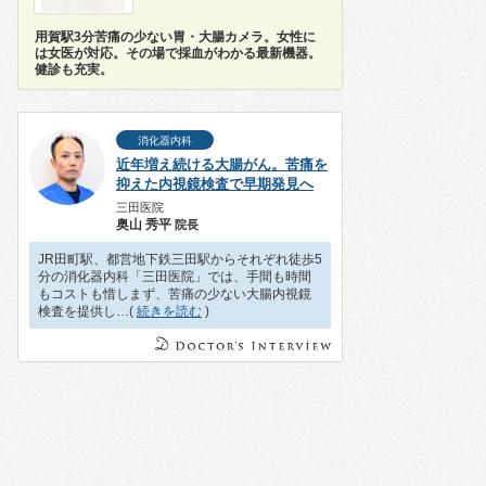
用賀駅3分苦痛の少ない胃・大腸カメラ。女性に
は女医が対応。その場で採血がわかる最新機器。
健診も充実。
消化器内科
近年増え続ける大腸がん。苦痛を
抑えた内視鏡検査で早期発見へ
三田医院
奥山 秀平
院長
JR田町駅、都営地下鉄三田駅からそれぞれ徒歩5
分の消化器内科「三田医院」では、手間も時間
もコストも惜しまず、苦痛の少ない大腸内視鏡
検査を提供し…(
続きを読む
)