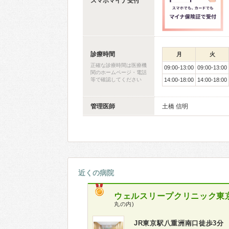
スマホマイナ受付
診療時間
月
火
正確な診療時間は医療機
09:00-13:00
09:00-13:00
関のホームページ・電話
等で確認してください
14:00-18:00
14:00-18:00
管理医師
土橋 信明
近くの病院
ウェルスリープクリニック東京 (WE
丸の内)
JR東京駅八重洲南口徒歩3