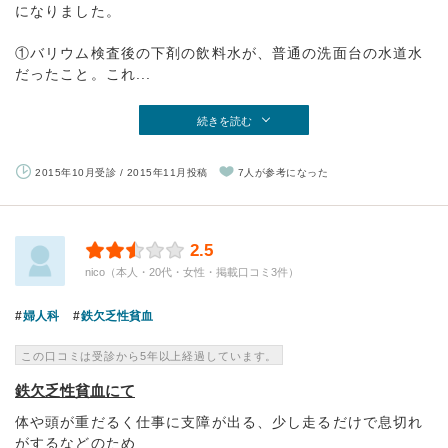
になりました。
①バリウム検査後の下剤の飲料水が、普通の洗面台の水道水
だったこと。これ...
続きを読む
2015年10月受診 / 2015年11月投稿
7人が参考になった
2.5
nico（本人・20代・女性・掲載口コミ3件）
婦人科
鉄欠乏性貧血
この口コミは受診から5年以上経過しています。
鉄欠乏性貧血にて
体や頭が重だるく仕事に支障が出る、少し走るだけで息切れ
がするなどのため