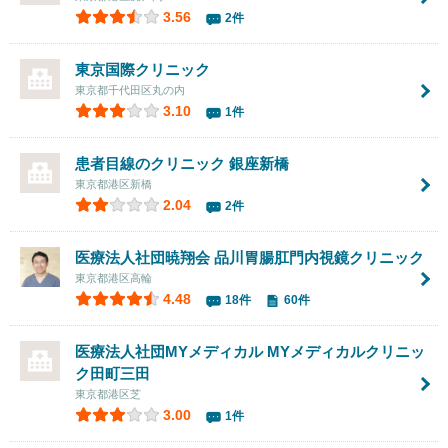
3.56
2件
東京国際クリニック
東京都千代田区丸の内
3.10
1件
患者目線のクリニック 銀座新橋
東京都港区新橋
2.04
2件
医療法人社団暁翔会
品川胃腸肛門内視鏡クリニック
東京都港区高輪
4.48
18件
60件
医療法人社団MYメディカル
MYメディカルクリニッ
ク田町三田
東京都港区芝
3.00
1件