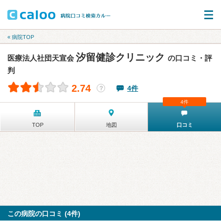
« 病院TOP
汐留健診クリニック
医療法人社団天宣会
の口コミ・評
判
2.74
4件
？
4件
TOP
地図
口コミ
この病院の口コミ (4件)