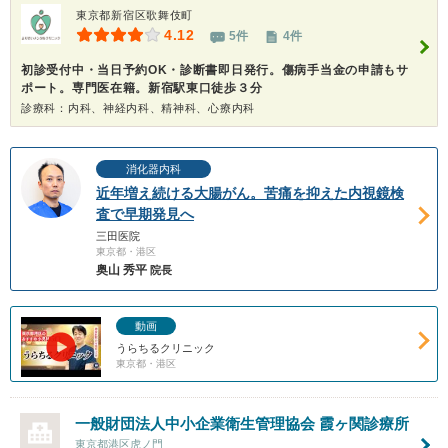
東京都新宿区歌舞伎町
4.12
5件
4件
初診受付中・当日予約OK・診断書即日発行。傷病手当金の申請もサ
ポート。専門医在籍。新宿駅東口徒歩３分
診療科：内科、神経内科、精神科、心療内科
消化器内科
近年増え続ける大腸がん。苦痛を抑えた内視鏡検
査で早期発見へ
三田医院
東京都・港区
奥山 秀平
院長
動画
うらちるクリニック
東京都・港区
一般財団法人中小企業衛生管理協会 霞ヶ関診療所
東京都港区虎ノ門