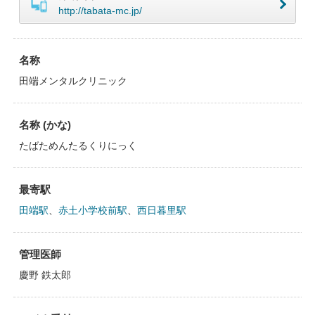
http://tabata-mc.jp/
名称
田端メンタルクリニック
名称 (かな)
たばためんたるくりにっく
最寄駅
田端駅
、
赤土小学校前駅
、
西日暮里駅
管理医師
慶野 鉄太郎