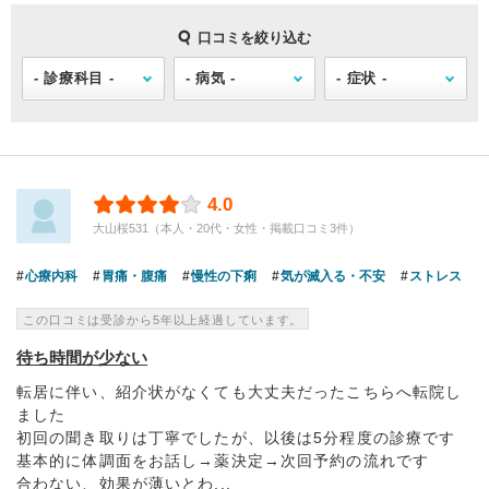
口コミを絞り込む
4.0
大山桜531（本人・20代・女性・掲載口コミ3件）
心療内科
胃痛・腹痛
慢性の下痢
気が滅入る・不安
ストレス
この口コミは受診から5年以上経過しています。
待ち時間が少ない
転居に伴い、紹介状がなくても大丈夫だったこちらへ転院し
ました
初回の聞き取りは丁寧でしたが、以後は5分程度の診療です
基本的に体調面をお話し→薬決定→次回予約の流れです
合わない、効果が薄いとわ...