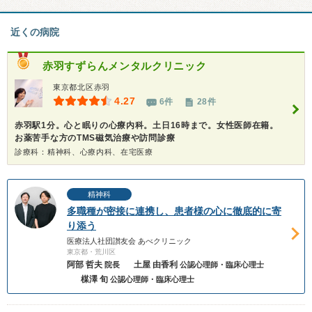
近くの病院
赤羽すずらんメンタルクリニック
東京都北区赤羽
4.27
6件
28件
赤羽駅1分。心と眠りの心療内科。土日16時まで。女性医師在籍。
お薬苦手な方のTMS磁気治療や訪問診療
診療科：精神科、心療内科、在宅医療
精神科
多職種が密接に連携し、患者様の心に徹底的に寄
り添う
医療法人社団讃友会 あべクリニック
東京都・荒川区
阿部 哲夫
土屋 由香利
院長
公認心理師・臨床心理士
楳澤 旬
公認心理師・臨床心理士