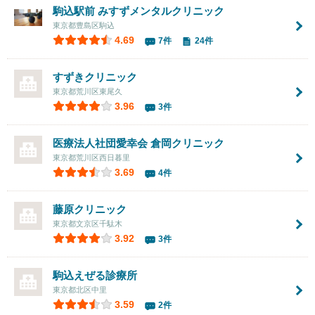
駒込駅前 みすずメンタルクリニック
東京都豊島区駒込
4.69
7件
24件
すずきクリニック
東京都荒川区東尾久
3.96
3件
医療法人社団愛幸会
倉岡クリニック
東京都荒川区西日暮里
3.69
4件
藤原クリニック
東京都文京区千駄木
3.92
3件
駒込えぜる診療所
東京都北区中里
3.59
2件