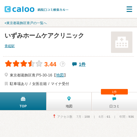
«東京都葛飾区青戸の一覧へ
いずみホームケアクリニック
青砥駅
3.44
1件
？
地図
東京都葛飾区青戸5-30-16【
】
駐車場あり
女医在籍
マイナ受付
1件
TOP
地図
口コミ
アクセス数 7月：
108
| 6月：
61
| 年間：
936