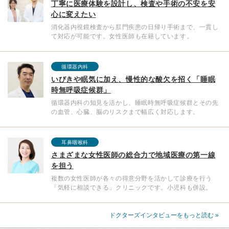
丁寧に医療体験を設計し、検査や手術の不安を安
心に変えたい
消化器内視鏡検査から肛門疾患の日帰り手術まで、一貫し
て対応が可能です。女性医師も在籍しています。
循環器内科
いびきや眠気に加え、慢性的な酸欠を招く「睡眠
時無呼吸症候群」
循環器内科の知見を活かし、睡眠時無呼吸症候群とその先
の血管、心臓、脳のリスクまで幅広く対応します。
耳鼻咽喉科
さまざまな女性医師の総合力で地域医療の第一線
を担う
複数の女性医師が各々の得意分野を活かして診療を行う
「気軽に相談できる」クリニックです。小児科も併設。
ドクターズインタビューをもっと読む »