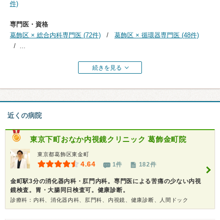
件)
専門医・資格
葛飾区 × 総合内科専門医 (72件)
葛飾区 × 循環器専門医 (48件)
...
続きを見る
近くの病院
東京下町おなか内視鏡クリニック 葛飾金町院
東京都葛飾区東金町
4.64
1件
182件
金町駅3分の消化器内科・肛門内科。専門医による苦痛の少ない内視
鏡検査。胃・大腸同日検査可。健康診断。
診療科：内科、消化器内科、肛門科、内視鏡、健康診断、人間ドック