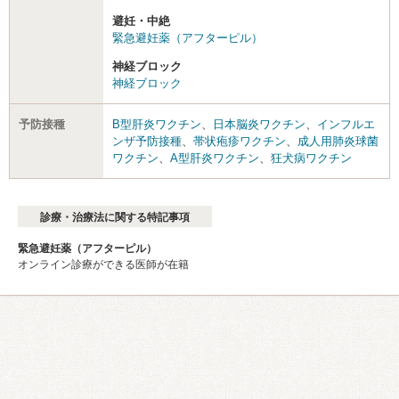
避妊・中絶
緊急避妊薬（アフターピル）
神経ブロック
神経ブロック
予防接種
B型肝炎ワクチン
、
日本脳炎ワクチン
、
インフルエ
ンザ予防接種
、
帯状疱疹ワクチン
、
成人用肺炎球菌
ワクチン
、
A型肝炎ワクチン
、
狂犬病ワクチン
診療・治療法に関する特記事項
緊急避妊薬（アフターピル）
オンライン診療ができる医師が在籍