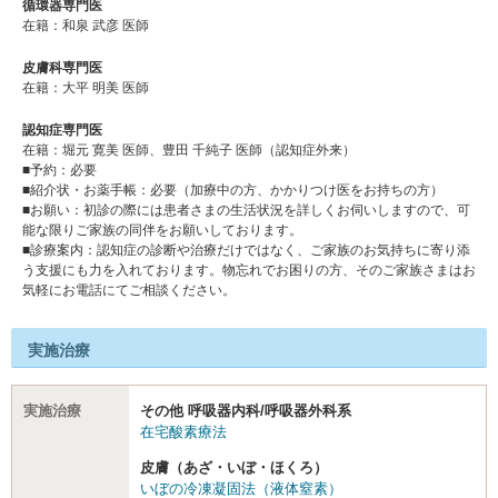
循環器専門医
在籍：和泉 武彦 医師
皮膚科専門医
在籍：大平 明美 医師
認知症専門医
在籍：堀元 寛美 医師、豊田 千純子 医師（認知症外来）
■予約：必要
■紹介状・お薬手帳：必要（加療中の方、かかりつけ医をお持ちの方）
■お願い：初診の際には患者さまの生活状況を詳しくお伺いしますので、可
能な限りご家族の同伴をお願いしております。
■診療案内：認知症の診断や治療だけではなく、ご家族のお気持ちに寄り添
う支援にも力を入れております。物忘れでお困りの方、そのご家族さまはお
気軽にお電話にてご相談ください。
実施治療
実施治療
その他 呼吸器内科/呼吸器外科系
在宅酸素療法
皮膚（あざ・いぼ・ほくろ）
いぼの冷凍凝固法（液体窒素）