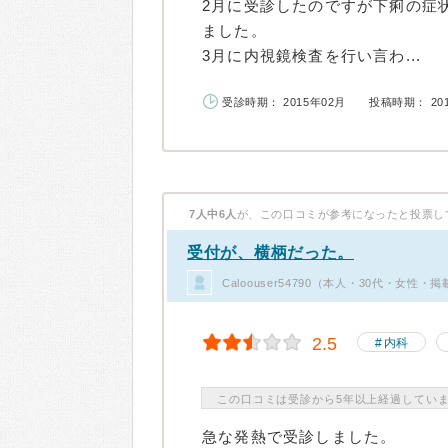
2月に受診したのですが下痢の症
ました。
3月に内視鏡検査を行い言わ...
受診時期： 2015年02月
投稿時期： 20
7人中6人
が、この口コミが参考になったと投票し
受付が、横柄だった。
Caloouser54790（本人・30代・女性・
2.5
内科
この口コミは受診から5年以上経過してい
急な発熱で受診しました。