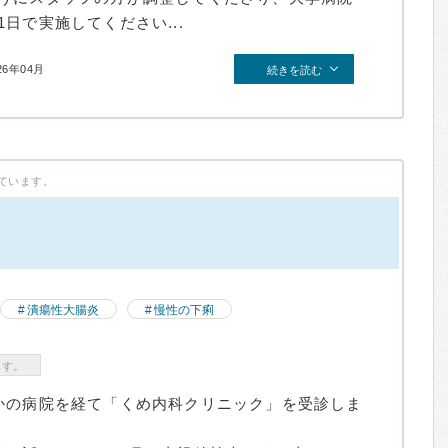
日で実施してください...
26年04月
続きを読む
ています。
）
潰瘍性大腸炎
慢性の下痢
ます。
かの病院を経て「くめ内科クリニック」を受診しま