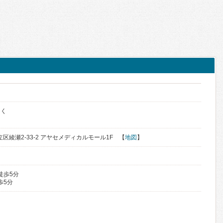
っく
足立区綾瀬2-33-2 アヤセメディカルモール1F 【
地図
】
徒歩5分
歩5分