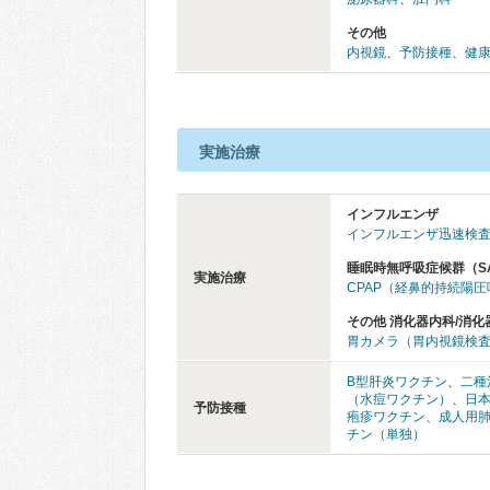
その他
内視鏡
、
予防接種
、
健
実施治療
インフルエンザ
インフルエンザ迅速検
睡眠時無呼吸症候群（S
実施治療
CPAP（経鼻的持続陽
その他 消化器内科/消化
胃カメラ（胃内視鏡検
B型肝炎ワクチン
、
二種
（水痘ワクチン）
、
日
予防接種
疱疹ワクチン
、
成人用
チン（単独）