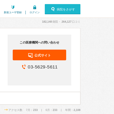
病院をさがす
新規ユーザ登録
ログイン
182,148
病院・
264,127
口コミ
この医療機関への問い合わせ
公式サイト
03-5629-5611
アクセス数 7月：
233
| 6月：
233
| 年間：
2,108