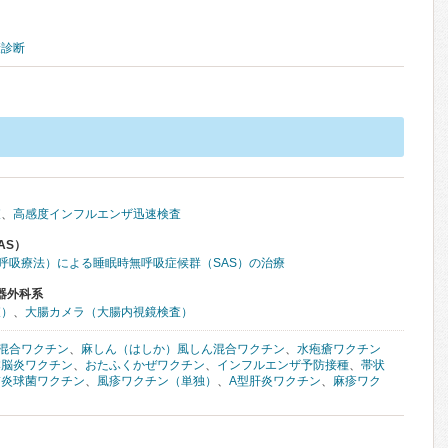
康診断
査
、
高感度インフルエンザ迅速検査
AS）
圧呼吸療法）による睡眠時無呼吸症候群（SAS）の治療
器外科系
査）
、
大腸カメラ（大腸内視鏡検査）
混合ワクチン
、
麻しん（はしか）風しん混合ワクチン
、
水疱瘡ワクチン
本脳炎ワクチン
、
おたふくかぜワクチン
、
インフルエンザ予防接種
、
帯状
肺炎球菌ワクチン
、
風疹ワクチン（単独）
、
A型肝炎ワクチン
、
麻疹ワク