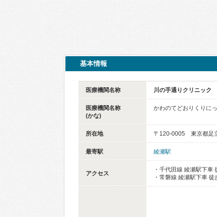
基本情報
医療機関名称
川の手通りクリニック
医療機関名称
かわのてどおりくりに
(かな)
所在地
〒120-0005 東京都
最寄駅
綾瀬駅
・千代田線 綾瀬駅下車 
アクセス
・常磐線 綾瀬駅下車 徒