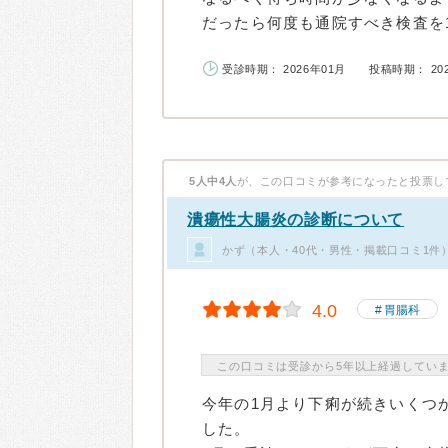
だったら何度も通院すべき検査を1
受診時期： 2026年01月
投稿時期： 20
5人中4人
が、この口コミが参考になったと投票し
潰瘍性大腸炎の診断について
かず（本人・40代・男性・掲載口コミ1件
4.0
胃腸科
この口コミは受診から5年以上経過してい
今年の1月より下痢が続きいくつ
した。