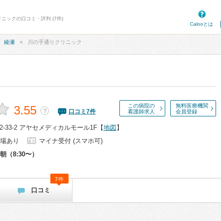
ニックの口コミ・評判 (7件)
Calooとは
綾瀬
川の手通りクリニック
この病院の
無料医療機関
3.55
？
口コミ
7
件
看護師求人
会員登録
-33-2 アヤセメディカルモール1F
【
地図
】
場あり
マイナ受付 (スマホ可)
朝（8:30〜）
7件
口コミ