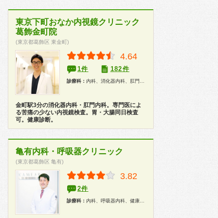
東京下町おなか内視鏡クリニック
葛飾金町院
(東京都葛飾区 東金町)
4.64
1件
182件
診療科：
内科、消化器内科、肛門科、内視鏡、健康診断、人間ドック
金町駅3分の消化器内科・肛門内科。専門医によ
る苦痛の少ない内視鏡検査。胃・大腸同日検査
可。健康診断。
亀有内科・呼吸器クリニック
(東京都葛飾区 亀有)
3.82
2件
診療科：
内科、呼吸器内科、健康診断