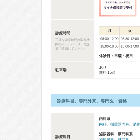
月
火
診療時間
08:30-12:00
08:30-12:00
正確な診療時間は医療機
関のホームページ・電話
15:00-18:00
15:00-17:00
等で確認してください
休診日：日曜・祝日
あり
駐車場
無料:15台
診療科目、専門外来、専門医・資格
内科系
内科
、
循環器内科
、
消
泌尿器科・肛門科系
診療科目
泌尿器科
、
肛門科