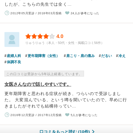
したが、こちらの先生では全く…
2012年05月受診 / 2018年03月投稿
24人が参考になった
4.0
りゅうりゅう（本人・50代・女性・掲載口コミ56件）
産婦人科
更年期障害（女性）
肩こり・肩の痛み
だるい
冷え
体調不良
この口コミは受診から5年以上経過しています。
女医さんなので話しやすいです。
更年期障害と思われる症状が続き、つらいので受診しまし
た。 大変混んでいる、という噂を聞いていたので、早めに行
きましたがそれでも結構待ってい…
2016年12月受診 / 2017年12月投稿
5人が参考になった
口コミをもっと読む (10件)