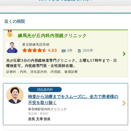
近くの病院
練馬光が丘内科内視鏡クリニック
東京都練馬区田柄
4.63
3件
250件
光が丘駅3分の内視鏡検査専門クリニック。土曜も17時半まで・日
曜検査可。内視鏡専門医・女性医師在籍。
診療科：内科、消化器内科、内視鏡、健康診断
消化器内科
検査から治療までをスムーズに。全力で患者様の
不安を取り除く
東長崎駅前内科クリニック
東京都・豊島区
吉良 文孝
院長