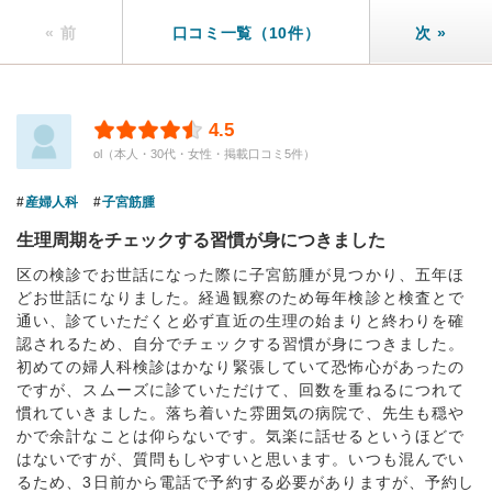
« 前
口コミ一覧（10件）
次 »
4.5
ol（本人・30代・女性・掲載口コミ5件）
産婦人科
子宮筋腫
生理周期をチェックする習慣が身につきました
区の検診でお世話になった際に子宮筋腫が見つかり、五年ほ
どお世話になりました。経過観察のため毎年検診と検査とで
通い、診ていただくと必ず直近の生理の始まりと終わりを確
認されるため、自分でチェックする習慣が身につきました。
初めての婦人科検診はかなり緊張していて恐怖心があったの
ですが、スムーズに診ていただけて、回数を重ねるにつれて
慣れていきました。落ち着いた雰囲気の病院で、先生も穏や
かで余計なことは仰らないです。気楽に話せるというほどで
はないですが、質問もしやすいと思います。いつも混んでい
るため、3日前から電話で予約する必要がありますが、予約し