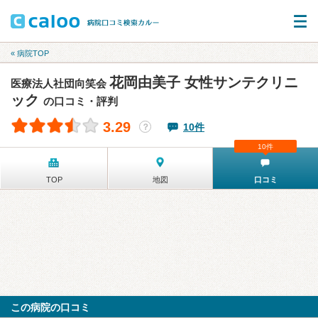
« 病院TOP
花岡由美子 女性サンテクリニ
医療法人社団向笑会
ック
の口コミ・評判
3.29
10件
？
10件
TOP
地図
口コミ
この病院の口コミ