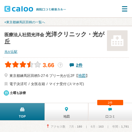
«東京都練馬区田柄の一覧へ
光洋クリニック・光が
医療法人社団光洋会
丘
光が丘駅
3.66
2件
？
地図
東京都練馬区田柄5-27-6 プリー光が丘2F【
】
電子決済可
女医在籍
マイナ受付 (スマホ可)
土曜も診療
2件
TOP
地図
口コミ
アクセス数 7月：
180
| 6月：
163
| 年間：
1,781