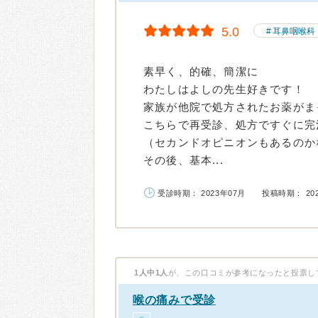
5.0
耳鼻咽喉科
素早く、的確、簡潔に
わたしはよしの先生好きです！
家族が他院で処方されたお薬がま
こちらで再受診、処方ですぐに完
（セカンドオピニオンもあるのか
その後、基本...
受診時期： 2023年07月
投稿時期： 20
1人中1人
が、この口コミが参考になったと投票し
喉の痛みで受診