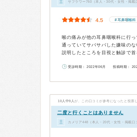
サフラワー760（本人・30代・女性・掲載
4.5
耳鼻咽喉科
喉の痛みが他の耳鼻咽喉科に行っ
通っていてサバサバした嫌味のな
説明したところを目視と触診で首を
受診時期： 2022年06月
投稿時期： 20
10人中9人
が、この口コミが参考になったと投票
二度と行くことはありません
カメリア448（本人・20代・女性・掲載口