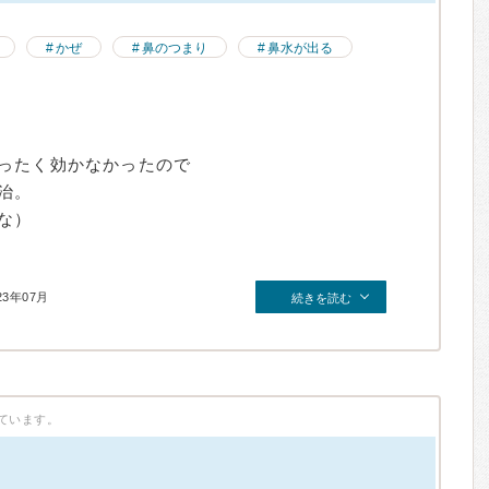
かぜ
鼻のつまり
鼻水が出る
ったく効かなかったので
治。
な）
23年07月
続きを読む
ています。