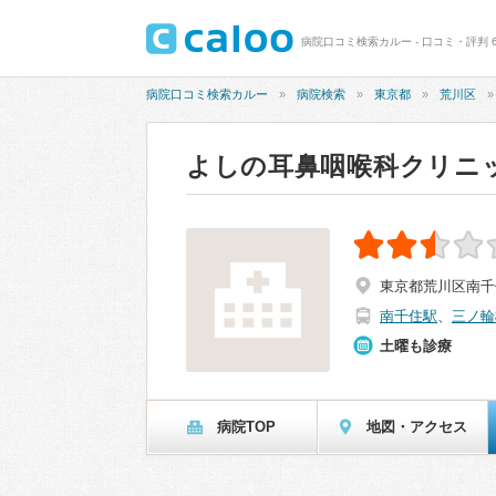
病院口コミ検索カルー - 口コミ・評判 
病院口コミ検索カルー
病院検索
東京都
荒川区
よしの耳鼻咽喉科クリニ
東京都荒川区南千住4-
南千住駅
、
三ノ輪
土曜も診療
病院TOP
地図・アクセス