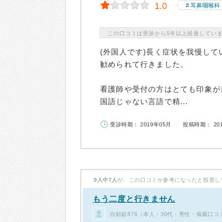
1.0
耳鼻咽喉科
この口コミは受診から5年以上経過してい
(外国人です)長く症状を我慢し
勧められて行きました。
看護師や受付の方はとても印象が
国語じゃない言語で精...
受診時期： 2019年05月
投稿時期： 20
9人中7人
が、この口コミが参考になったと投票し
もう二度と行きません
白鉛鉱876（本人・30代・男性・掲載口コ