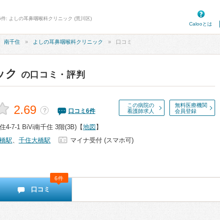
6件: よしの耳鼻咽喉科クリニック (荒川区)
Calooとは
南千住
よしの耳鼻咽喉科クリニック
口コミ
ック
の口コミ・評判
この病院の
無料医療機関
2.69
？
口コミ
6
件
看護師求人
会員登録
7-1 BiVi南千住 3階(3B)
【
地図
】
橋駅
、
千住大橋駅
マイナ受付 (スマホ可)
6件
口コミ