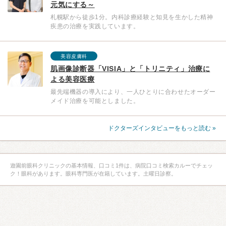
元気にする～
札幌駅から徒歩1分。内科診療経験と知見を生かした精神
疾患の治療を実践しています。
美容皮膚科
肌画像診断器「VISIA」と「トリニティ」治療に
よる美容医療
最先端機器の導入により、一人ひとりに合わせたオーダー
メイド治療を可能としました。
ドクターズインタビューをもっと読む »
遊園前眼科クリニックの基本情報、口コミ1件は、病院口コミ検索カルーでチェッ
ク！眼科があります。眼科専門医が在籍しています。土曜日診察。