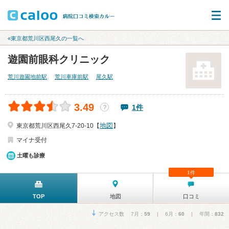
«東京都荒川区西尾久の一覧へ
遊園前眼科クリニック
荒川遊園地前駅
荒川車庫前駅
尾久駅
3.49
1件
？
地図
東京都荒川区西尾久7-20-10【
】
マイナ受付
土曜も診療
1件
TOP
地図
口コミ
アクセス数 7月：
59
| 6月：
60
| 年間：
832