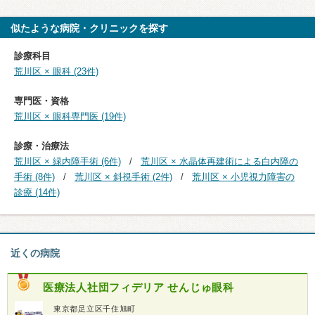
似たような病院・クリニックを探す
診療科目
荒川区 × 眼科 (23件)
専門医・資格
荒川区 × 眼科専門医 (19件)
診療・治療法
荒川区 × 緑内障手術 (6件)
荒川区 × 水晶体再建術による白内障の
手術 (8件)
荒川区 × 斜視手術 (2件)
荒川区 × 小児視力障害の
診療 (14件)
近くの病院
医療法人社団フィデリア
せんじゅ眼科
東京都足立区千住旭町