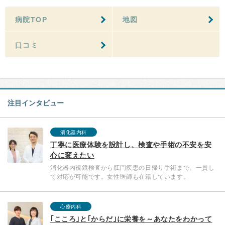
病院TOP
地図
口コミ
注目インタビュー
消化器内科
丁寧に医療体験を設計し、検査や手術の不安を安
心に変えたい
消化器内視鏡検査から肛門疾患の日帰り手術まで、一貫し
て対応が可能です。女性医師も在籍しています。
心療内科
｢こころ｣と｢からだ｣に栄養を～あなたをわかって