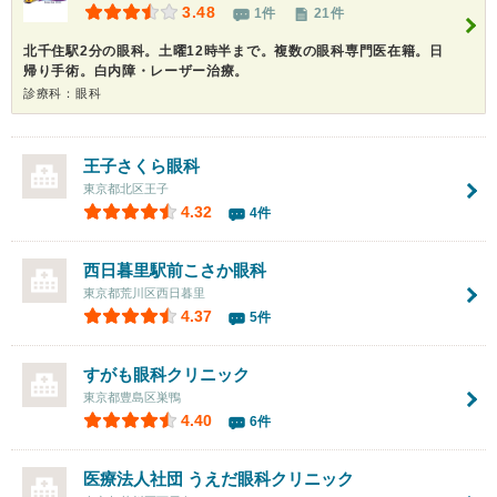
3.48
1件
21件
北千住駅2分の眼科。土曜12時半まで。複数の眼科専門医在籍。日
帰り手術。白内障・レーザー治療。
診療科：眼科
王子さくら眼科
東京都北区王子
4.32
4件
西日暮里駅前こさか眼科
東京都荒川区西日暮里
4.37
5件
すがも眼科クリニック
東京都豊島区巣鴨
4.40
6件
医療法人社団
うえだ眼科クリニック