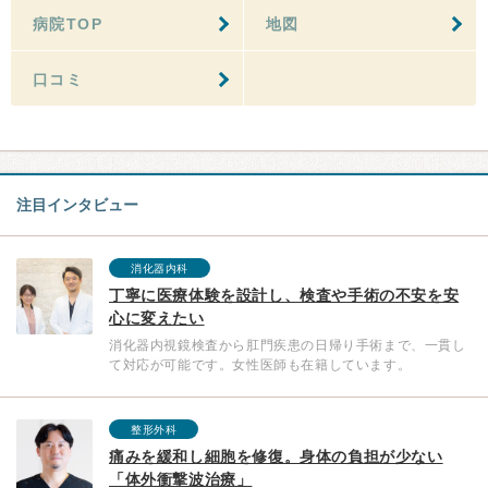
病院TOP
地図
口コミ
注目インタビュー
消化器内科
丁寧に医療体験を設計し、検査や手術の不安を安
心に変えたい
消化器内視鏡検査から肛門疾患の日帰り手術まで、一貫し
て対応が可能です。女性医師も在籍しています。
整形外科
痛みを緩和し細胞を修復。身体の負担が少ない
「体外衝撃波治療」