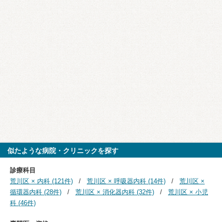
似たような病院・クリニックを探す
診療科目
荒川区 × 内科 (121件)
荒川区 × 呼吸器内科 (14件)
荒川区 ×
循環器内科 (28件)
荒川区 × 消化器内科 (32件)
荒川区 × 小児
科 (46件)