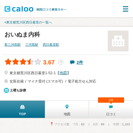
«東京都荒川区西日暮里の一覧へ
おいぬま内科
新三河島駅
三河島駅
西日暮里駅
3.67
2件
？
地図
東京都荒川区西日暮里1-52-1【
】
女医在籍
マイナ受付 (スマホ可)
電子処方せん対応
土曜も診療
2件
TOP
地図
口コミ
アクセス数 7月：
82
| 6月：
80
| 年間：
1,162