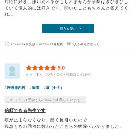
対応に好き、嫌い別れるかもしれませんが診察はきびきびし
ていて個人的には好きです。聞いたこともちゃんと答えてく
れ...
続きを読む
2022年09月受診 / 2022年11月投稿
1人が参考になった
5.0
そら（本人・30代・女性・掲載口コミ19件）
呼吸器内科
胸痛
咳（セキ）
この口コミは受診から5年以上経過しています。
信頼できる先生です
咳が止まらなくなり、酷く長引いたので
喘息もちの同僚に教わったこちらの病院へかかりました。