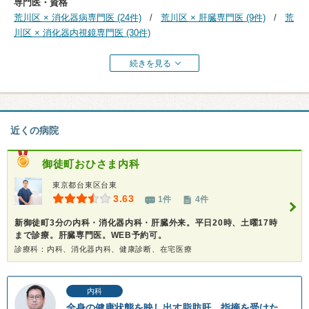
専門医・資格
荒川区 × 消化器病専門医 (24件)
荒川区 × 肝臓専門医 (9件)
荒
川区 × 消化器内視鏡専門医 (30件)
続きを見る
近くの病院
御徒町おひさま内科
東京都台東区台東
3.63
1件
4件
新御徒町3分の内科・消化器内科・肝臓外来。平日20時、土曜17時
まで診療。肝臓専門医。WEB予約可。
診療科：内科、消化器内科、健康診断、在宅医療
内科
全身の健康状態を映し出す脂肪肝。指摘を受けた