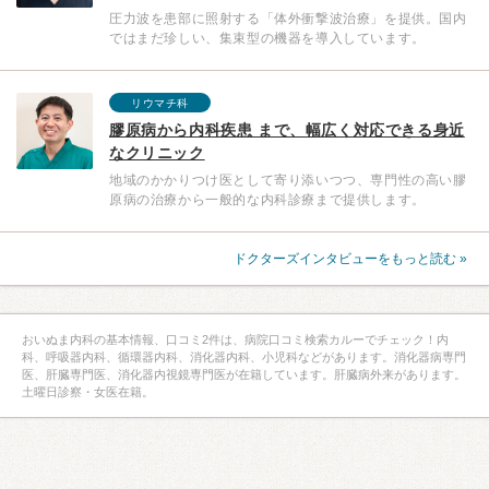
圧力波を患部に照射する「体外衝撃波治療」を提供。国内
ではまだ珍しい、集束型の機器を導入しています。
リウマチ科
膠原病から内科疾患 まで、幅広く対応できる身近
なクリニック
地域のかかりつけ医として寄り添いつつ、専門性の高い膠
原病の治療から一般的な内科診療まで提供します。
ドクターズインタビューをもっと読む »
おいぬま内科の基本情報、口コミ2件は、病院口コミ検索カルーでチェック！内
科、呼吸器内科、循環器内科、消化器内科、小児科などがあります。消化器病専門
医、肝臓専門医、消化器内視鏡専門医が在籍しています。肝臓病外来があります。
土曜日診察・女医在籍。