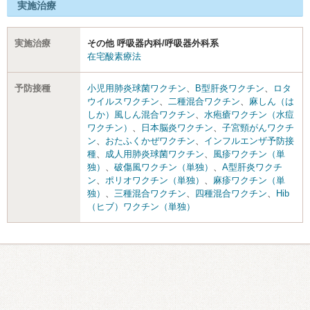
実施治療
実施治療
その他 呼吸器内科/呼吸器外科系
在宅酸素療法
予防接種
小児用肺炎球菌ワクチン
、
B型肝炎ワクチン
、
ロタ
ウイルスワクチン
、
二種混合ワクチン
、
麻しん（は
しか）風しん混合ワクチン
、
水疱瘡ワクチン（水痘
ワクチン）
、
日本脳炎ワクチン
、
子宮頸がんワクチ
ン
、
おたふくかぜワクチン
、
インフルエンザ予防接
種
、
成人用肺炎球菌ワクチン
、
風疹ワクチン（単
独）
、
破傷風ワクチン（単独）
、
A型肝炎ワクチ
ン
、
ポリオワクチン（単独）
、
麻疹ワクチン（単
独）
、
三種混合ワクチン
、
四種混合ワクチン
、
Hib
（ヒブ）ワクチン（単独）