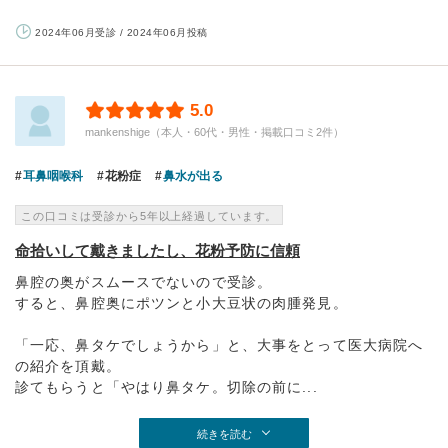
2024年06月受診 / 2024年06月投稿
5.0
mankenshige（本人・60代・男性・掲載口コミ2件）
耳鼻咽喉科
花粉症
鼻水が出る
この口コミは受診から5年以上経過しています。
命拾いして戴きましたし、花粉予防に信頼
鼻腔の奥がスムースでないので受診。
すると、鼻腔奥にポツンと小大豆状の肉腫発見。
「一応、鼻タケでしょうから」と、大事をとって医大病院へ
の紹介を頂戴。
診てもらうと「やはり鼻タケ。切除の前に...
続きを読む