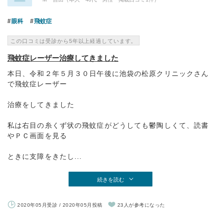
眼科
飛蚊症
この口コミは受診から5年以上経過しています。
飛蚊症レーザー治療してきました
本日、令和２年５月３０日午後に池袋の松原クリニックさん
で飛蚊症レーザー
治療をしてきました
私は右目の糸くず状の飛蚊症がどうしても鬱陶しくて、読書
やＰＣ画面を見る
ときに支障をきたし...
続きを読む
2020年05月受診 / 2020年05月投稿
23人が参考になった