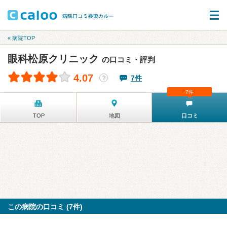
« 病院TOP
眼科松原クリニック
の口コミ・評判
4.07
7件
？
7件
TOP
地図
口コミ
この病院の口コミ (7件)