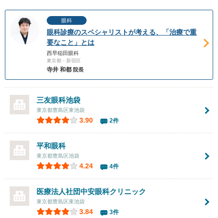
眼科
眼科診療のスペシャリストが考える、「治療で重
要なこと」とは
西早稲田眼科
東京都・新宿区
寺井 和都
院長
三友眼科池袋
東京都豊島区東池袋
3.90
2件
平和眼科
東京都豊島区池袋
4.24
4件
医療法人社団中安眼科クリニック
東京都豊島区東池袋
3.84
3件