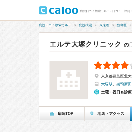
病院口コミ検索カルー - 口コミ・評判 3
病院口コミ検索カルー
病院検索
東京都
豊島区
エルテ大塚クリニック
の
東京都豊島区北大塚2
大塚駅
、
巣鴨新田
土曜・祝日も診療
病院TOP
地図・アクセス