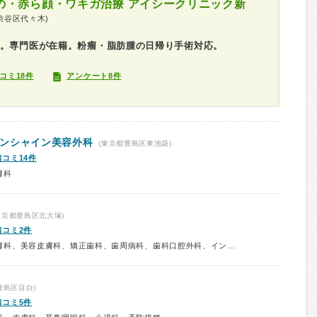
の・赤ら顔・ワキガ治療 アイシークリニック新
渋谷区代々木)
科。専門医が在籍。粉瘤・脂肪腫の日帰り手術対応。
コミ18件
アンケート8件
ンシャイン美容外科
(東京都豊島区東池袋)
口コミ14件
膚科
東京都豊島区北大塚)
口コミ2件
診療科：形成外科、美容外科、皮膚科、美容皮膚科、矯正歯科、歯周病科、歯科口腔外科、インプラント、ホワイトニング
豊島区目白)
口コミ5件