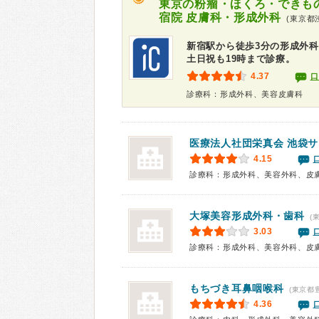
東京の粉瘤・ほくろ・できも
宿院 皮膚科・形成外科
(東京都
新宿駅から徒歩3分の形成外
土日祝も19時まで診療。
4.37
口
診療科：形成外科、美容皮膚科
医療法人社団栄真会
池袋サ
4.15
診療科：形成外科、美容外科、皮
大塚美容形成外科・歯科
(
3.03
もちづき耳鼻咽喉科
(東京都
4.36