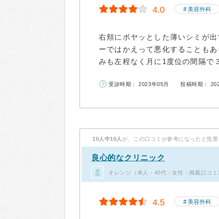
4.0
美容外科
右頬にボヤッとした薄いシミが出
ーではかえって悪化することもあ
みも左程なく月に1度位の間隔で３
受診時期： 2023年05月
投稿時期： 20
10人中10人
が、この口コミが参考になったと投票
良心的なクリニック
オレンジ（本人・40代・女性・掲載口コミ
4.5
美容外科