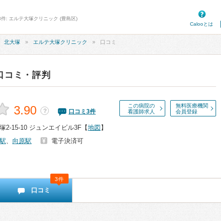
件: エルテ大塚クリニック (豊島区)
Calooとは
北大塚
エルテ大塚クリニック
口コミ
口コミ・評判
この病院の
無料医療機関
3.90
？
口コミ
3
件
看護師求人
会員登録
-15-10 ジュンエイビル3F
【
地図
】
駅
、
向原駅
電子決済可
3件
口コミ