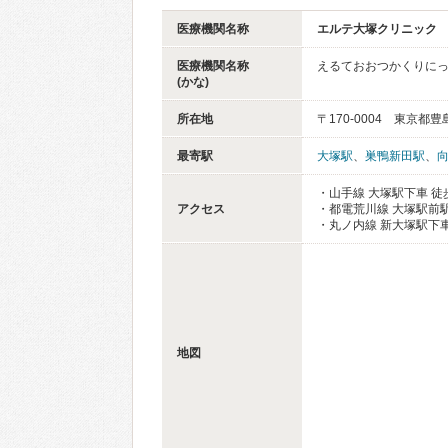
医療機関名称
エルテ大塚クリニック
医療機関名称
えるておおつかくりに
(かな)
所在地
〒170-0004 東京都豊
最寄駅
大塚駅
、
巣鴨新田駅
、
・山手線 大塚駅下車 徒
アクセス
・都電荒川線 大塚駅前駅
・丸ノ内線 新大塚駅下車
地図