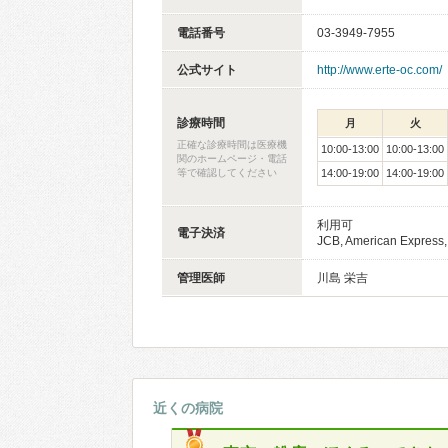
電話番号
03-3949-7955
公式サイト
http://www.erte-oc.com/
診療時間
月
火
正確な診療時間は医療機
10:00-13:00
10:00-13:00
関のホームページ・電話
等で確認してください
14:00-19:00
14:00-19:00
利用可
電子決済
JCB, American Express,
管理医師
川島 栄吉
近くの病院