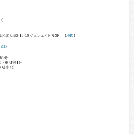
っく
島区北大塚2-15-10 ジュンエイビル3F 【
地図
】
向原駅
歩1分
下車 徒歩1分
 徒歩7分