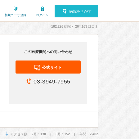
病院をさがす
新規ユーザ登録
ログイン
182,226
病院・
264,163
口コミ
この医療機関への問い合わせ
公式サイト
03-3949-7955
アクセス数 7月：
130
| 6月：
152
| 年間：
2,402