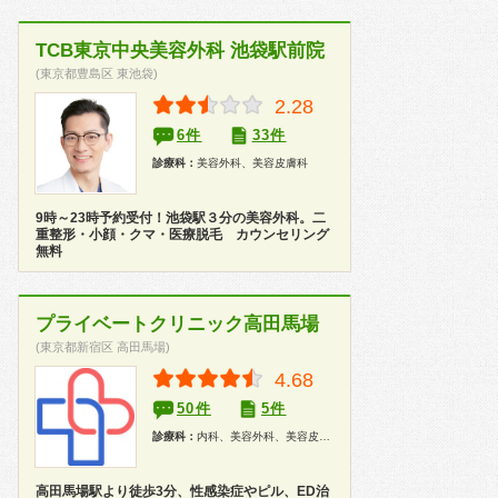
TCB東京中央美容外科 池袋駅前院
(東京都豊島区 東池袋)
2.28
6件
33件
診療科：
美容外科、美容皮膚科
9時～23時予約受付！池袋駅３分の美容外科。二
重整形・小顔・クマ・医療脱毛 カウンセリング
無料
プライベートクリニック高田馬場
(東京都新宿区 高田馬場)
4.68
50件
5件
診療科：
内科、美容外科、美容皮膚科、性病科
高田馬場駅より徒歩3分、性感染症やピル、ED治