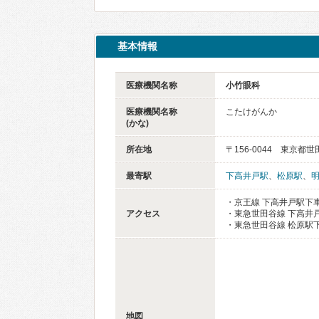
基本情報
医療機関名称
小竹眼科
医療機関名称
こたけがんか
(かな)
所在地
〒156-0044 東京都
最寄駅
下高井戸駅
、
松原駅
、
・京王線 下高井戸駅下車
アクセス
・東急世田谷線 下高井戸
・東急世田谷線 松原駅下
地図