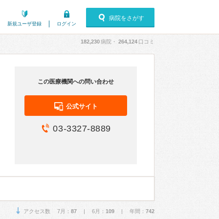
病院をさがす
新規ユーザ登録
ログイン
182,230
病院・
264,124
口コミ
この医療機関への問い合わせ
公式サイト
03-3327-8889
アクセス数 7月：
87
| 6月：
109
| 年間：
742