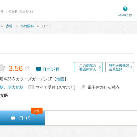
件: 小竹眼科 (世田谷区)
Calooとは
赤堤
小竹眼科
口コミ
この病院の
無料医療機関
3.56
？
口コミ
2
件
看護師求人
会員登録
4-23-5 カラーズガーデン1F
【
地図
】
駅
、
明大前駅
マイナ受付 (スマホ可)
電子処方せん対応
女医
2件
口コミ