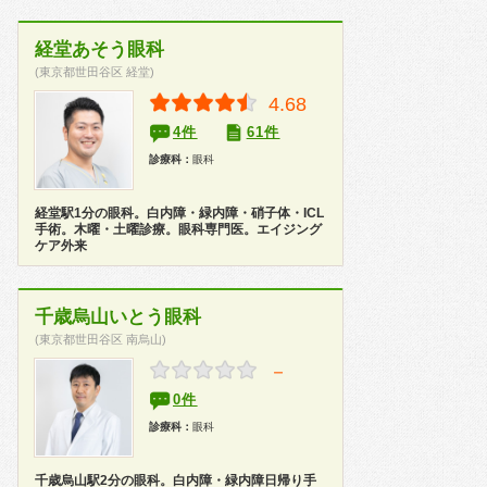
経堂あそう眼科
(東京都世田谷区 経堂)
4.68
4件
61件
診療科：
眼科
経堂駅1分の眼科。白内障・緑内障・硝子体・ICL
手術。木曜・土曜診療。眼科専門医。エイジング
ケア外来
千歳烏山いとう眼科
(東京都世田谷区 南烏山)
－
0件
診療科：
眼科
千歳烏山駅2分の眼科。白内障・緑内障日帰り手