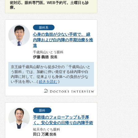
術対応。眼科専門医。WEB予約可。土曜日も診
療。
眼科系
心身の負担が少ない手術で、 緑
内障および白内障の早期治療を推
進
千歳烏山いとう眼科
伊藤 義徳
院長
京王線千歳烏山駅から徒歩2分の「千歳烏山いと
う眼科」では、加齢に伴い発症する緑内障や白
内障に対して、従来よりも身体への負担が少な
い手法を用い…(
続きを読む
)
眼科
手術後のフォローアップも手厚
く。安心安全の日帰り白内障手術
祐天寺たぐち眼科
田口 万藏
院長