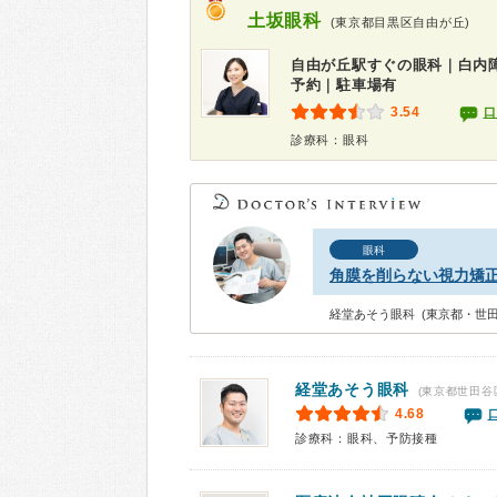
土坂眼科
(東京都目黒区自由が丘)
自由が丘駅すぐの眼科｜白内
予約｜駐車場有
3.54
口
診療科：眼科
眼科
角膜を削らない視力矯正
経堂あそう眼科 (東京都・世田
経堂あそう眼科
(東京都世田谷
4.68
診療科：眼科、予防接種