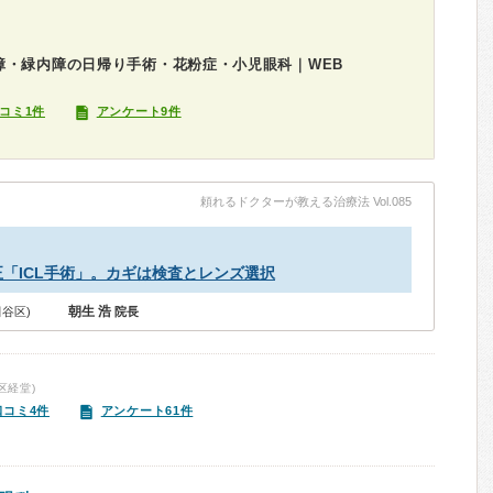
障・緑内障の日帰り手術・花粉症・小児眼科｜WEB
コミ1件
アンケート9件
頼れるドクターが教える治療法 Vol.085
「ICL手術」。カギは検査とレンズ選択
朝生 浩
谷区)
院長
区経堂)
口コミ4件
アンケート61件