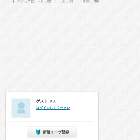
アクセス数 7月：
62
| 6月：
63
| 年間：
789
ゲスト
さん
ログインしてください
新規ユーザ登録