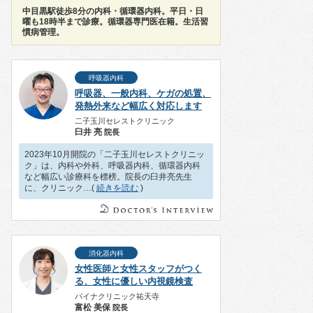
中目黒駅徒歩8分の内科・循環器内科。平日・日
曜も18時半まで診療。循環器専門医在籍。生活習
慣病管理。
呼吸器内科
呼吸器、一般内科、ケガの処置、
発熱外来など幅広く対応します
二子玉川セレストクリニック
臼井 亮
院長
2023年10月開院の「二子玉川セレストクリニッ
ク」は、内科や外科、呼吸器内科、循環器内科
など幅広い診療科を標榜。院長の臼井亮先生
に、クリニック…(
続きを読む
)
消化器内科
女性医師と女性スタッフがつく
る、女性に優しい内視鏡検査
パイナクリニック祐天寺
富松 美保
院長