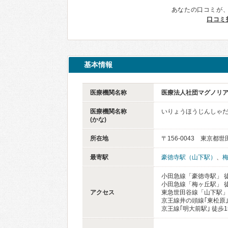
あなたの口コミが
口コミ
基本情報
医療機関名称
医療法人社団マグノリア
医療機関名称
いりょうほうじんしゃだ
(かな)
所在地
〒156-0043 東京都世
最寄駅
豪徳寺駅（山下駅）
、
小田急線「豪徳寺駅」 
小田急線「梅ヶ丘駅」 
アクセス
東急世田谷線「山下駅」
京王線井の頭線｢東松原｣
京王線｢明大前駅｣ 徒歩1