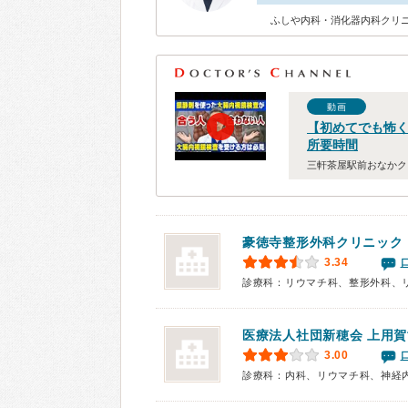
ふしや内科・消化器内科クリニ
動画
【初めてでも怖
所要時間
三軒茶屋駅前おなかク
豪徳寺整形外科クリニック
3.34
診療科：リウマチ科、整形外科、
医療法人社団新穂会
上用賀
3.00
診療科：内科、リウマチ科、神経