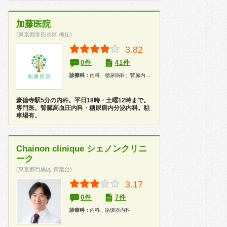
加藤医院
(東京都世田谷区 梅丘)
3.82
0件
41件
診療科：
内科、糖尿病科、腎臓内科、健康診断
豪徳寺駅5分の内科。平日18時・土曜12時まで。
専門医。腎臓高血圧内科・糖尿病内分泌内科。駐
車場有。
Chainon clinique シェノンクリニ
ーク
(東京都目黒区 青葉台)
3.17
0件
7件
診療科：
内科、循環器内科