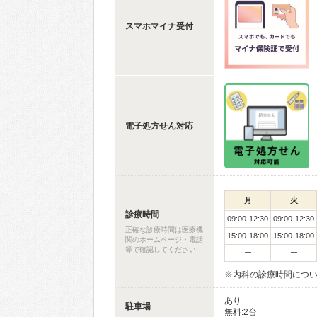
スマホマイナ受付
電子処方せん対応
月
火
診療時間
09:00-12:30
09:00-12:30
正確な診療時間は医療機
15:00-18:00
15:00-18:00
関のホームページ・電話
等で確認してください
ー
ー
※内科の診療時間につ
あり
駐車場
無料:2台