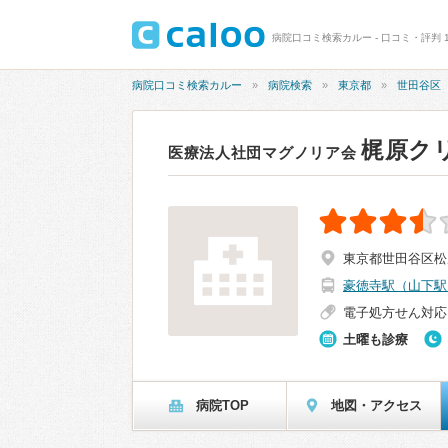
病院口コミ検索カルー - 口コミ・評判 1
病院口コミ検索カルー
病院検索
東京都
世田谷区
梶原ク
医療法人社団マグノリア会
東京都世田谷区松原6
豪徳寺駅（山下駅
電子処方せん対応
土曜も診療
病院TOP
地図・アクセス