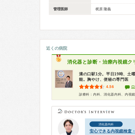
管理医師
梶原 隆義
近くの病院
消化器と診断・治療内視鏡ク
溝の口駅1分。平日19時、土
能。胸やけ、便秘の専門医
4.56
口
診療科：内科、消化器内科、内視
消化器内科
安心できる内視鏡検査