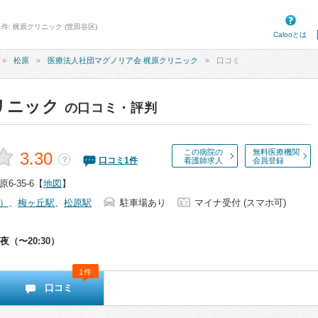
件: 梶原クリニック (世田谷区)
Calooとは
松原
医療法人社団マグノリア会 梶原クリニック
口コミ
リニック
の口コミ・評判
この病院の
無料医療機関
3.30
？
口コミ
1
件
看護師求人
会員登録
-35-6
【
地図
】
）
、
梅ヶ丘駅
、
松原駅
駐車場あり
マイナ受付 (スマホ可)
夜（〜20:30）
1件
口コミ