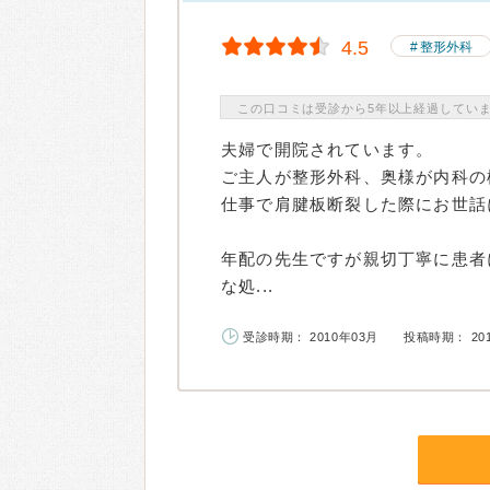
4.5
整形外科
この口コミは受診から5年以上経過してい
夫婦で開院されています。
ご主人が整形外科、奥様が内科の
仕事で肩腱板断裂した際にお世話
年配の先生ですが親切丁寧に患者
な処...
受診時期： 2010年03月
投稿時期： 20