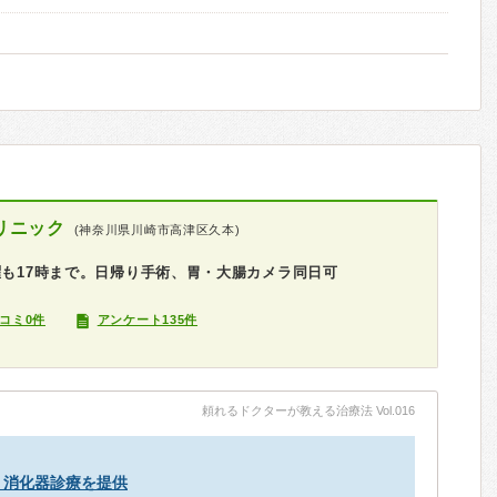
リニック
(神奈川県川崎市高津区久本)
曜も17時まで。日帰り手術、胃・大腸カメラ同日可
コミ0件
アンケート135件
鏡
頼れるドクターが教える治療法 Vol.016
・消化器診療を提供