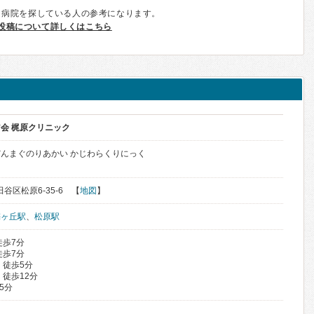
、病院を探している人の参考になります。
投稿について詳しくはこちら
会 梶原クリニック
んまぐのりあかい かじわらくりにっく
田谷区松原6-35-6 【
地図
】
梅ヶ丘駅
、
松原駅
徒歩7分
徒歩7分
 徒歩5分
 徒歩12分
5分