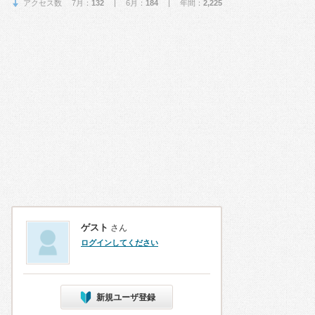
アクセス数 7月：
132
| 6月：
184
| 年間：
2,225
ゲスト
さん
ログインしてください
新規ユーザ登録