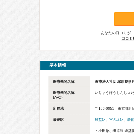
あなたの口コミが
口コミ
基本情報
医療機関名称
医療法人社団 塚原整形
医療機関名称
いりょうほうじんしゃだ
(かな)
所在地
〒156-0051 東京都世
最寄駅
経堂駅
、
宮の坂駅
、
豪
・小田急小田原線 経堂駅