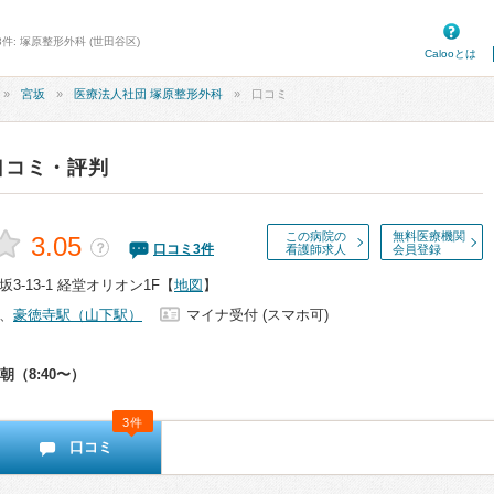
件: 塚原整形外科 (世田谷区)
Calooとは
宮坂
医療法人社団 塚原整形外科
口コミ
口コミ・評判
この病院の
無料医療機関
3.05
？
口コミ
3
件
看護師求人
会員登録
-13-1 経堂オリオン1F
【
地図
】
、
豪徳寺駅（山下駅）
マイナ受付 (スマホ可)
朝（8:40〜）
3件
口コミ