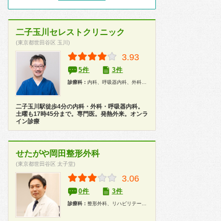
二子玉川セレストクリニック
(東京都世田谷区 玉川)
3.93
5件
3件
診療科：
内科、呼吸器内科、外科、整形外科、健康診断
二子玉川駅徒歩4分の内科・外科・呼吸器内科。
土曜も17時45分まで。専門医。発熱外来。オンラ
イン診療
せたがや岡田整形外科
(東京都世田谷区 太子堂)
3.06
0件
3件
診療科：
整形外科、リハビリテーション科