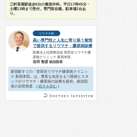
三軒茶屋駅徒歩6分の整形外科。平日17時45分・
土曜13時まで受付。専門医在籍。駐車場2台あ
り。
リウマチ科
高い専門性と人生に寄り添う覚悟
で提供するリウマチ・膠原病診療
医療法人社団東信会 世田谷リウマチ膠
原病クリニック 新宿本院
吉田 智彦
統括院⻑
新宿駅すぐの「世田谷リウマチ膠原病クリニッ
ク 新宿本院」は、豊富な知見をもつ医師とスタ
ッフがリウマチ・膠原病の診療を提供。統括院
長の吉田智彦…(
続きを読む
)