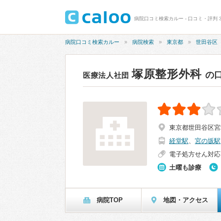
病院口コミ検索カルー - 口コミ・評判 3
病院口コミ検索カルー
病院検索
東京都
世田谷区
塚原整形外科
の
医療法人社団
東京都世田谷区宮坂3
経堂駅
、
宮の坂駅
電子処方せん対応
土曜も診療
病院TOP
地図・アクセス