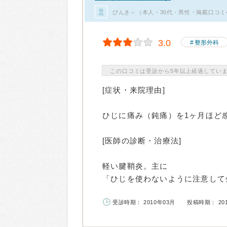
ぴんき～（本人・30代・男性・掲載口コミ
3.0
整形外科
この口コミは受診から5年以上経過してい
[症状・来院理由]
ひじに痛み（鈍痛）を1ヶ月ほど
[医師の診断・治療法]
軽い腱鞘炎。主に
「ひじを使わないように注意して生
受診時期： 2010年03月
投稿時期： 20