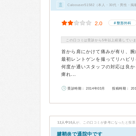
Caloouser51582（本人・30代・男性・
2.0
整形外科
この口コミは受診から5年以上経過してい
首から肩にかけて痛みが有り、腕
最初レントゲンを撮ってリハビリ
何度か通いスタッフの対応は良か
痺れ...
受診時期： 2014年03月
投稿時期： 20
12人中10人
が、この口コミが参考になったと投票
腱鞘炎で通院中です