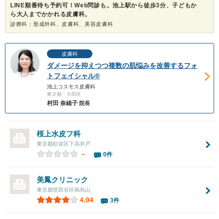
LINE順番待ち予約可！Web問診も。池上駅から徒歩3分、子どもか
ら大人までかかれる皮膚科。
診療科：形成外科、皮膚科、美容皮膚科
皮膚科
ダメージを抑えつつ複数の肌悩みを改善するフォ
トフェイシャル®
池上コスモス皮膚科
東京都・大田区
村田 奈緒子
院長
桜上水皮フ科
東京都杉並区下高井戸
－
0件
美鳳クリニック
東京都世田谷区南烏山
4.04
3件