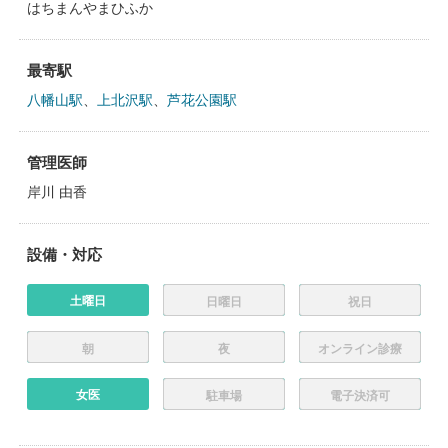
はちまんやまひふか
最寄駅
八幡山駅
、
上北沢駅
、
芦花公園駅
管理医師
岸川 由香
設備・対応
土曜日
日曜日
祝日
朝
夜
オンライン診療
女医
駐車場
電子決済可