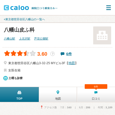
«東京都世田谷区八幡山の一覧へ
八幡山皮ふ科
八幡山駅
上北沢駅
芦花公園駅
3.60
6件
？
地図
東京都世田谷区八幡山3-32-25 MYビル3F【
】
女医在籍
土曜も診療
6件
TOP
地図
口コミ
アクセス数 7月：
340
| 6月：
286
| 年間：
3,189