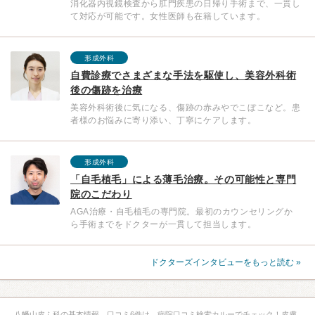
消化器内視鏡検査から肛門疾患の日帰り手術まで、一貫し
て対応が可能です。女性医師も在籍しています。
形成外科
自費診療でさまざまな手法を駆使し、美容外科術
後の傷跡を治療
美容外科術後に気になる、傷跡の赤みやでこぼこなど。患
者様のお悩みに寄り添い、丁寧にケアします。
形成外科
「自毛植毛」による薄毛治療。その可能性と専門
院のこだわり
AGA治療・自毛植毛の専門院。最初のカウンセリングか
ら手術までをドクターが一貫して担当します。
ドクターズインタビューをもっと読む »
八幡山皮ふ科の基本情報、口コミ6件は、病院口コミ検索カルーでチェック！皮膚