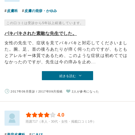
皮膚科
皮膚の発疹・かゆみ
この口コミは受診から5年以上経過しています。
パキパキされた素敵な先生でした。
女性の先生で、症状を見てパキパキと対応してくださいまし
た。腕、足、首の後ろあたりが痒く伺ったのですが、もとも
とアレルギー体質であるため、このような症状は初めてでは
なかったのですが、先生は今の痒みを止め...
続きを読む
2017年09月受診 / 2017年09月投稿
2人が参考になった
4.0
雨露717（本人・30代・女性・掲載口コミ1件）
美容皮膚科
にきび