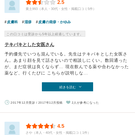
2.5
黄土993（本人・30代・女性・掲載口コミ5件）
皮膚科
湿疹
皮膚の発疹・かゆみ
この口コミは受診から5年以上経過しています。
テキパキとした女医さん
予約優先でいつも混んでいる。先生はテキパキとした女医さ
ん。あまり顔を見て話さないので相談しにくい。数回通った
が、まだ症状は良くならず… 現在飲んでる薬や合わなかった
薬など、行くたびに こちらが説明しな...
続きを読む
2017年12月受診 / 2017年12月投稿
2人が参考になった
4.5
さや（本人・40代・女性・掲載口コミ1件）