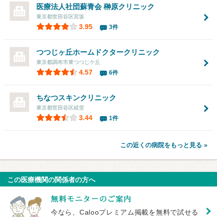
医療法人社団蘇青会
榊原クリニック
東京都世田谷区宮坂
3.95
3件
つつじヶ丘ホームドクタークリニック
東京都調布市東つつじケ丘
4.57
6件
ちなつスキンクリニック
東京都世田谷区経堂
3.44
1件
この近くの病院をもっと見る »
この医療機関の関係者の方へ
今なら、Calooプレミアム掲載を無料で試せる