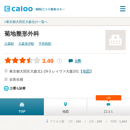
«東京都大田区大森北の一覧へ
菊地整形外科
大森駅
大森海岸駅
平和島駅
3.49
1件
？
地図
東京都大田区大森北1-29-3 レイヴァ大森201【
】
女医在籍
土曜も診療
1件
TOP
地図
口コミ
アクセス数 7月：
189
| 6月：
200
| 年間：
1,863