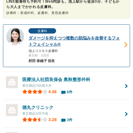
LINE順番待ち予約可！Web問診も。池上駅から徒歩3分、子どもか
ら大人までかかれる皮膚科。
診療科：形成外科、皮膚科、美容皮膚科
皮膚科
ダメージを抑えつつ複数の肌悩みを改善するフォ
トフェイシャル®
池上コスモス皮膚科
東京都・大田区
村田 奈緒子
院長
医療法人社団良保会 奥秋整形外科
東京都品川区南大井
4.06
6件
徳丸クリニック
東京都品川区中延
3.28
3件