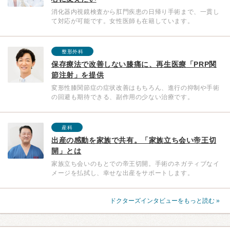
消化器内視鏡検査から肛門疾患の日帰り手術まで、一貫し
て対応が可能です。女性医師も在籍しています。
整形外科
保存療法で改善しない膝痛に、再生医療「PRP関
節注射」を提供
変形性膝関節症の症状改善はもちろん、進行の抑制や手術
の回避も期待できる、副作用の少ない治療です。
産科
出産の感動を家族で共有。「家族立ち会い帝王切
開」とは
家族立ち会いのもとでの帝王切開。手術のネガティブなイ
メージを払拭し、幸せな出産をサポートします。
ドクターズインタビューをもっと読む »