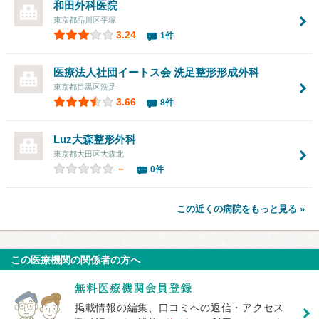
和田外科医院
東京都品川区平塚
3.24
1件
医療法人社団イートス会 洗足整形形成外科
東京都目黒区洗足
3.66
8件
Luz大森整形外科
東京都大田区大森北
－
0件
この近くの病院をもっと見る »
この医療機関の関係者の方へ
掲載情報の編集、口コミへの返信・アクセス