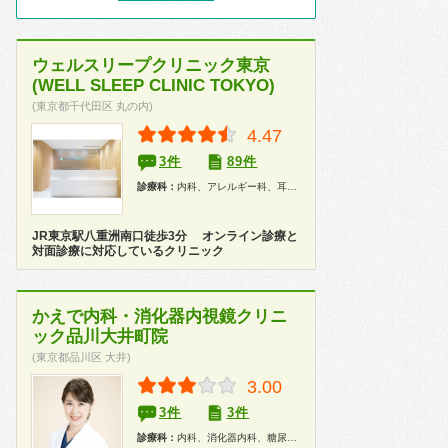
ウェルスリープクリニック東京
(WELL SLEEP CLINIC TOKYO)
(東京都千代田区 丸の内)
4.47
3件
89件
診療科：
内科、アレルギー科、耳鼻咽喉科
JR東京駅八重洲南口徒歩3分 オンライン診療と
対面診療に対応しているクリニック
かえで内科・消化器内視鏡クリニ
ック品川大井町院
(東京都品川区 大井)
3.00
3件
3件
診療科：
内科、消化器内科、糖尿病科、腎臓内科、肛門科