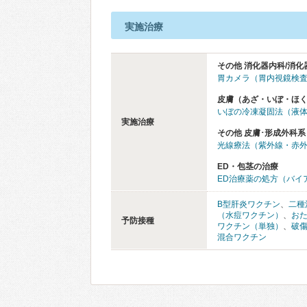
実施治療
その他 消化器内科/消化
胃カメラ（胃内視鏡検
皮膚（あざ・いぼ・ほ
いぼの冷凍凝固法（液
実施治療
その他 皮膚･形成外科系
光線療法（紫外線・赤
ED・包茎の治療
ED治療薬の処方（バイ
B型肝炎ワクチン
、
二種
（水痘ワクチン）
、
お
予防接種
ワクチン（単独）
、
破
混合ワクチン