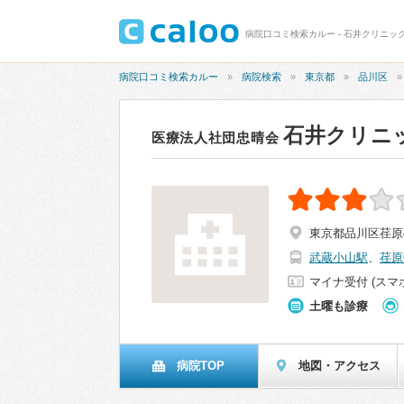
病院口コミ検索カルー - 石井クリニック
病院口コミ検索カルー
病院検索
東京都
品川区
石井クリニ
医療法人社団忠晴会
東京都品川区荏原4-
武蔵小山駅
、
荏原
マイナ受付 (スマ
土曜も診療
病院TOP
地図・アクセス