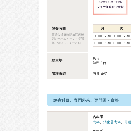
診療時間
月
火
正確な診療時間は医療機
09:00-12:30
09:00-12:30
関のホームページ・電話
等で確認してください
15:00-18:30
15:00-18:30
あり
駐車場
無料:4台
管理医師
石井 忠弘
診療科目、専門外来、専門医・資格
内科系
内科
、
消化器内科
、
胃