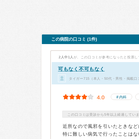
この病院の口コミ (1件)
2人中1人
が、この口コミが参考になったと投票し
可もなく不可もなく
タイガー715（本人・50代・男性・掲載口
4.0
内科
この口コミは受診から5年以上経過してい
近所なので風邪を引いたときなど
特に難しい病気で行ったことはな