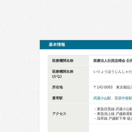
基本情報
医療機関名称
医療法人社団忠晴会 石
医療機関名称
いりょうほうじんしゃだ
(かな)
所在地
〒142-0063 東京都品
最寄駅
武蔵小山駅
、
荏原中延
・東急目黒線 武蔵小山駅
アクセス
・東急池上線 戸越銀座駅
・浅草線 戸越駅下車 徒