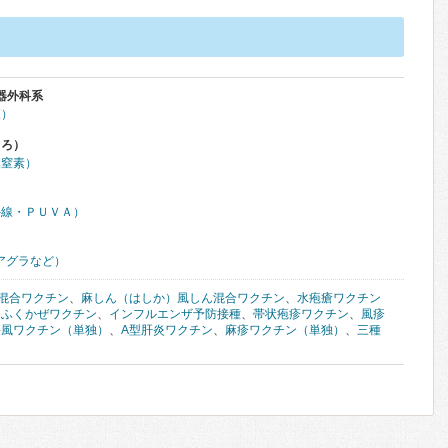
器外科系
査）
くろ）
体窒素）
外線・ＰＵＶＡ）
アグラなど）
混合ワクチン
、
麻しん（はしか）風しん混合ワクチン
、
水疱瘡ワクチン
たふくかぜワクチン
、
インフルエンザ予防接種
、
帯状疱疹ワクチン
、
風疹
傷風ワクチン（単独）
、
A型肝炎ワクチン
、
麻疹ワクチン（単独）
、
三種