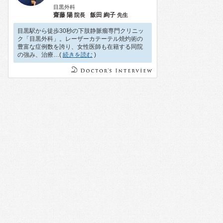
目黒外科
齋藤 陽
飯田 絢子
院長
先生
目黒駅から徒歩30秒の下肢静脈瘤専門クリニッ
ク「目黒外科」。レーザーカテーテル焼灼術の
豊富な症例数を誇り、女性医師も在籍する同院
の強み、治療…(
続きを読む
)