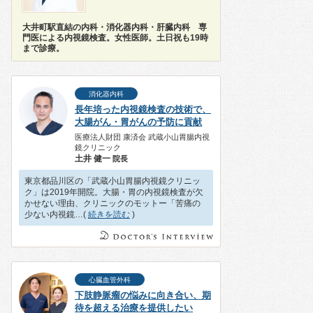
大井町駅直結の内科・消化器内科・肝臓内科 専
門医による内視鏡検査。女性医師。土日祝も19時
まで診療。
消化器内科
長年培った内視鏡検査の技術で、
大腸がん・胃がんの予防に貢献
医療法人財団 康済会 武蔵小山胃腸内視
鏡クリニック
土井 健一
院長
東京都品川区の「武蔵小山胃腸内視鏡クリニッ
ク」は2019年開院。大腸・胃の内視鏡検査が欠
かせない理由、クリニックのモットー「苦痛の
少ない内視鏡…(
続きを読む
)
心臓血管外科
下肢静脈瘤の悩みに向き合い、期
待を超える治療を提供したい