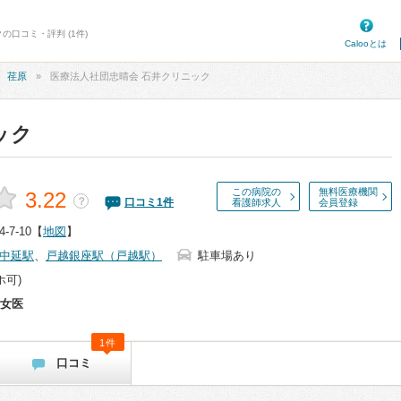
の口コミ・評判 (1件)
Calooとは
荏原
医療法人社団忠晴会 石井クリニック
ック
この病院の
無料医療機関
3.22
？
口コミ
1
件
看護師求人
会員登録
7-10
【
地図
】
中延駅
、
戸越銀座駅（戸越駅）
駐車場あり
ホ可)
女医
1件
口コミ