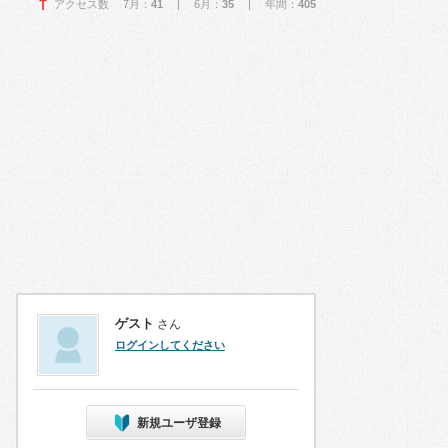
アクセス数 7月：
41
| 6月：
35
| 年間：
405
ゲスト
さん
ログインしてください
新規ユーザ登録