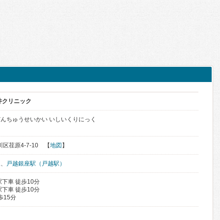
井クリニック
んちゅうせいかい いしいくりにっく
川区荏原4-7-10 【
地図
】
駅
、
戸越銀座駅（戸越駅）
下車 徒歩10分
下車 徒歩10分
歩15分