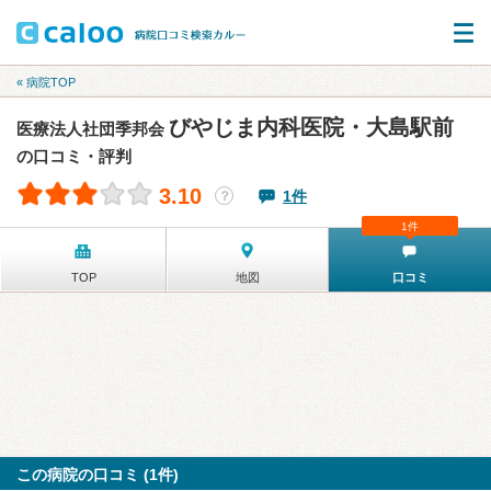
« 病院TOP
びやじま内科医院・大島駅前
医療法人社団季邦会
の口コミ・評判
3.10
1件
？
1件
TOP
地図
口コミ
この病院の口コミ (1件)