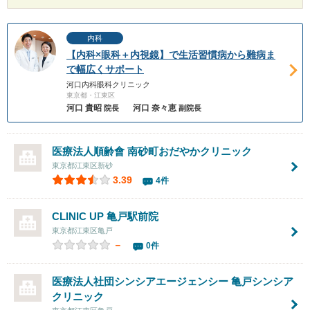
内科
【内科×眼科＋内視鏡】で生活習慣病から難病ま
で幅広くサポート
河口内科眼科クリニック
東京都・江東区
河口 貴昭
河口 奈々恵
院長
副院長
医療法人順齢會
南砂町おだやかクリニック
東京都江東区新砂
3.39
4件
CLINIC UP 亀戸駅前院
東京都江東区亀戸
－
0件
医療法人社団シンシアエージェンシー 亀戸シンシア
クリニック